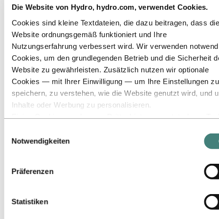
Die Website von Hydro, hydro.com, verwendet Cookies.
Zu:
Nachhaltigkeit
Cookies sind kleine Textdateien, die dazu beitragen, dass di
Unser Ansatz
Nachhaltigkeitsberichterstattung
Website ordnungsgemäß funktioniert und Ihre
Roadmap zur Klimaneutralität
Nutzungserfahrung verbessert wird. Wir verwenden notwend
Tätigkeit im brasilianischen Amazonasgebiet
Cookies, um den grundlegenden Betrieb und die Sicherheit d
Ansprechpartner für Nachhaltigkeit
Website zu gewährleisten. Zusätzlich nutzen wir optionale
Zu:
Karriere
Cookies — mit Ihrer Einwilligung — um Ihre Einstellungen zu
Stellenangebote
Studierende und Absolventen
speichern, zu verstehen, wie die Website genutzt wird, und 
Leben bei Hydro
Inhalte oder Werbung zu personalisieren.
Berufsfelder
Einige Cookies werden von Drittanbietern gesetzt, deren Too
Lerne unsere Mitarbeitenden kennen
Bewerbungsprozess
wir für Sicherheits‑, Analyse‑ oder Werbezwecke verwenden
Einwilligungsauswahl
Kontakt und FAQ
Diese Drittanbieter können die Informationen, die sie über Ih
Notwendigkeiten
Nutzung unserer Website sammeln, mit anderen Daten
Zu:
Investoren
kombinieren, die Sie ihnen bereitgestellt haben oder die sie ü
Zu:
Medien
Präferenzen
Ihre Nutzung ihrer Dienste gesammelt haben. Der Drittanbiet
Pressekontakte
der für ein Drittanbieter‑Cookie verantwortlich ist, ist der
News
Hydro auf einen Blick
Verantwortliche für die Verarbeitung der durch dieses Cookie
Statistiken
Themen der Agenda
erhobenen personenbezogenen Daten. In der untenstehende
Mediengalerie