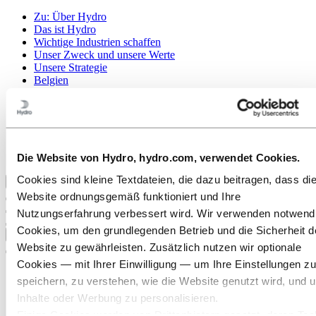
Zu:
Über Hydro
Das ist Hydro
Wichtige Industrien schaffen
Unser Zweck und unsere Werte
Unsere Strategie
Belgien
Niederlande
Luxemburg
Publications
Beschaffung
Sponsorships
Berichte von Hydro
Die Website von Hydro, hydro.com, verwendet Cookies.
Cookies sind kleine Textdateien, die dazu beitragen, dass di
Zurück zum Hauptmenü
Website ordnungsgemäß funktioniert und Ihre
Nutzungserfahrung verbessert wird. Wir verwenden notwend
Cookies, um den grundlegenden Betrieb und die Sicherheit d
Schließen
Website zu gewährleisten. Zusätzlich nutzen wir optionale
Cookies — mit Ihrer Einwilligung — um Ihre Einstellungen zu
speichern, zu verstehen, wie die Website genutzt wird, und 
Inhalte oder Werbung zu personalisieren.
Einige Cookies werden von Drittanbietern gesetzt, deren Too