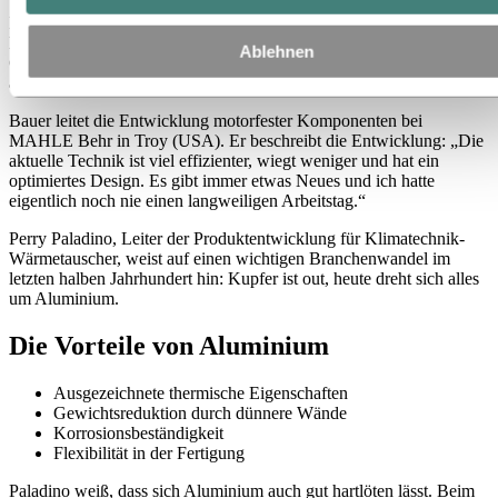
In den letzten fünfzig Jahren haben sich die Grundlagen der
Motorkühlung nicht wesentlich geändert, doch auf technischem
Ablehnen
Gebiet gab es beachtliche Fortschritte. „Für Ingenieure ist das
ausgesprochen spannend“, weiß Martin Bauer.
Bauer leitet die Entwicklung motorfester Komponenten bei
MAHLE Behr in Troy (USA). Er beschreibt die Entwicklung: „Die
aktuelle Technik ist viel effizienter, wiegt weniger und hat ein
optimiertes Design. Es gibt immer etwas Neues und ich hatte
eigentlich noch nie einen langweiligen Arbeitstag.“
Perry Paladino, Leiter der Produktentwicklung für Klimatechnik-
Wärmetauscher, weist auf einen wichtigen Branchenwandel im
letzten halben Jahrhundert hin: Kupfer ist out, heute dreht sich alles
um Aluminium.
Die Vorteile von Aluminium
Ausgezeichnete thermische Eigenschaften
Gewichtsreduktion durch dünnere Wände
Korrosionsbeständigkeit
Flexibilität in der Fertigung
Paladino weiß, dass sich Aluminium auch gut hartlöten lässt. Beim