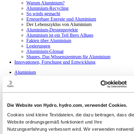
Warum Aluminium?
Aluminium-Recycling
So wirds gemacht
Erneuerbare Energie und Aluminium
Der Lebenszyklus von Aluminium
Aluminium-Designprojekte
Aluminium ist ein Teil Ihres Alltags
Fakten über Aluminium
Legierungen
Aluminium-Glossar
Shapes. Das Wissenszentrum für Aluminium
Innovationen, Forschung und Entwicklung
Aluminium
Über Aluminium
Der Lebenszyklus von Aluminium
Der Lebenszyklus von Aluminium
Die Website von Hydro, hydro.com, verwendet Cookies.
Vom Abbau des Bauxits bis hin zu maßgeschneiderten Produkten
und der Wiederverwertung – als vollständig integriertes
Cookies sind kleine Textdateien, die dazu beitragen, dass di
Unternehmen sorgen wir über den gesamten Lebenszyklus für
Website ordnungsgemäß funktioniert und Ihre
Wertschöpfung.
Nutzungserfahrung verbessert wird. Wir verwenden notwend