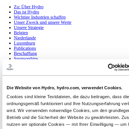
Zu:
Über Hydro
Das ist Hydro
Wichtige Industrien schaffen
Unser Zweck und unsere Werte
Unsere Strategie
Belgien
Niederlande
Luxemburg
Publications
Beschaffung
Sponsorships
Berichte von Hydro
Zurück zum Hauptmenü
Die Website von Hydro, hydro.com, verwendet Cookies.
Schließen
Cookies sind kleine Textdateien, die dazu beitragen, dass di
ordnungsgemäß funktioniert und Ihre Nutzungserfahrung ver
Aluminium
wird. Wir verwenden notwendige Cookies, um den grundleg
Produkte
Betrieb und die Sicherheit der Website zu gewährleisten. Zus
Branchen, in denen wir tätig sind
nutzen wir optionale Cookies — mit Ihrer Einwilligung — um 
Automobilindustrie