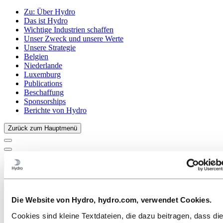
Zu:
Über Hydro
Das ist Hydro
Wichtige Industrien schaffen
Unser Zweck und unsere Werte
Unsere Strategie
Belgien
Niederlande
Luxemburg
Publications
Beschaffung
Sponsorships
Berichte von Hydro
Zurück zum Hauptmenü
Schließen
Aluminium
Die Website von Hydro, hydro.com, verwendet Cookies.
Produkte
Branchen, in denen wir tätig sind
Cookies sind kleine Textdateien, die dazu beitragen, dass di
Automobilindustrie