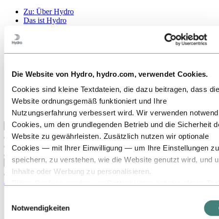
Zu:
Über Hydro
Das ist Hydro
Wichtige Industrien schaffen
Unser Zweck und unsere Werte
Unsere Strategie
Belgien
Niederlande
Luxemburg
Die Website von Hydro, hydro.com, verwendet Cookies.
Publications
Cookies sind kleine Textdateien, die dazu beitragen, dass di
Beschaffung
Sponsorships
Website ordnungsgemäß funktioniert und Ihre
Berichte von Hydro
Nutzungserfahrung verbessert wird. Wir verwenden notwend
Cookies, um den grundlegenden Betrieb und die Sicherheit d
Zurück zum Hauptmenü
Website zu gewährleisten. Zusätzlich nutzen wir optionale
Cookies — mit Ihrer Einwilligung — um Ihre Einstellungen zu
speichern, zu verstehen, wie die Website genutzt wird, und 
Schließen
Inhalte oder Werbung zu personalisieren.
Aluminium
Einige Cookies werden von Drittanbietern gesetzt, deren Too
wir für Sicherheits‑, Analyse‑ oder Werbezwecke verwenden
Produkte
Einwilligungsauswahl
Gebäudesysteme
Diese Drittanbieter können die Informationen, die sie über Ih
Notwendigkeiten
Alle Produkte
Nutzung unserer Website sammeln, mit anderen Daten