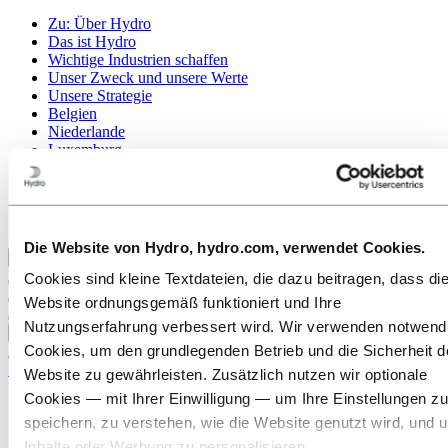
Zu:
Über Hydro
Das ist Hydro
Wichtige Industrien schaffen
Unser Zweck und unsere Werte
Unsere Strategie
Belgien
Niederlande
Luxemburg
Publications
Beschaffung
Sponsorships
Berichte von Hydro
Die Website von Hydro, hydro.com, verwendet Cookies.
Zurück zum Hauptmenü
Cookies sind kleine Textdateien, die dazu beitragen, dass di
Website ordnungsgemäß funktioniert und Ihre
Nutzungserfahrung verbessert wird. Wir verwenden notwend
Schließen
Cookies, um den grundlegenden Betrieb und die Sicherheit d
Karriere
Website zu gewährleisten. Zusätzlich nutzen wir optionale
Cookies — mit Ihrer Einwilligung — um Ihre Einstellungen zu
Stellenangebote
Studierende und Absolventen
speichern, zu verstehen, wie die Website genutzt wird, und 
Leben bei Hydro
Inhalte oder Werbung zu personalisieren.