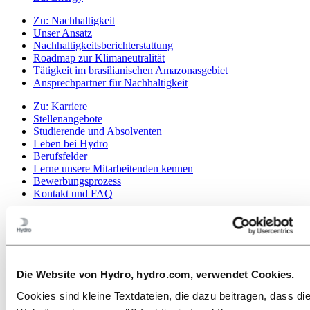
Zu:
Nachhaltigkeit
Unser Ansatz
Nachhaltigkeitsberichterstattung
Roadmap zur Klimaneutralität
Tätigkeit im brasilianischen Amazonasgebiet
Ansprechpartner für Nachhaltigkeit
Zu:
Karriere
Stellenangebote
Studierende und Absolventen
Leben bei Hydro
Berufsfelder
Lerne unsere Mitarbeitenden kennen
Bewerbungsprozess
Kontakt und FAQ
Zu:
Investoren
Zu:
Medien
Pressekontakte
News
Die Website von Hydro, hydro.com, verwendet Cookies.
Hydro auf einen Blick
Themen der Agenda
Cookies sind kleine Textdateien, die dazu beitragen, dass di
Mediengalerie