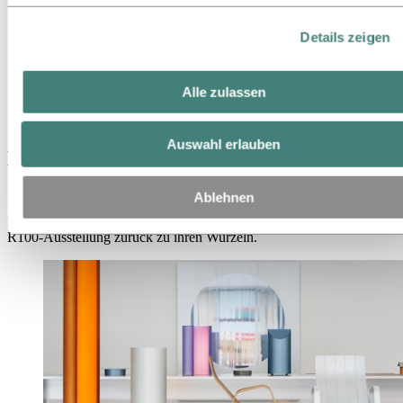
Hydro auf einen Blick
Themen der Agenda
Details zeigen
Mediengalerie
Medien
News
Alle zulassen
Hydro holt R100 „nach Hause“ während der Dutch Design
Week
Auswahl erlauben
Hydro holt R100 „nach Hause“ während
der Dutch Design Week
Ablehnen
Nach Ausstellungen in Mailand und Kopenhagen bringt Hydro die
R100-Ausstellung zurück zu ihren Wurzeln.