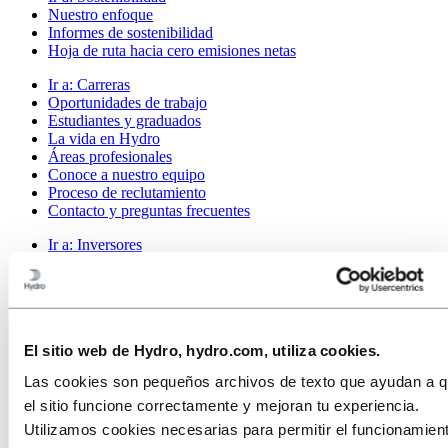
Nuestro enfoque
Informes de sostenibilidad
Hoja de ruta hacia cero emisiones netas
Ir a:
Carreras
Oportunidades de trabajo
Estudiantes y graduados
La vida en Hydro
Áreas profesionales
Conoce a nuestro equipo
Proceso de reclutamiento
Contacto y preguntas frecuentes
Ir a:
Inversores
Contactos para el inversor
Ir a:
Medios
Contacto Prensa
Noticias
El sitio web de Hydro, hydro.com, utiliza cookies.
Hydro de un vistazo
Galería multimedia
Las cookies son pequeños archivos de texto que ayudan a 
Ir a:
Acerca de Hydro
el sitio funcione correctamente y mejoran tu experiencia.
Esto es Hydro
Utilizamos cookies necesarias para permitir el funcionamien
Industrias que importan