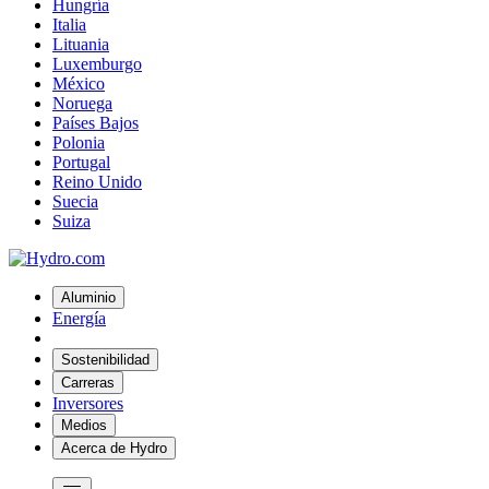
Hungría
Italia
Lituania
Luxemburgo
México
Noruega
Países Bajos
Polonia
Portugal
Reino Unido
Suecia
Suiza
Aluminio
Energía
Sostenibilidad
Carreras
Inversores
Medios
Acerca de Hydro