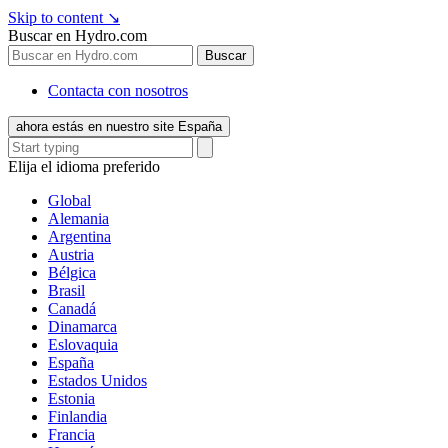
Skip to content
↘
Buscar en Hydro.com
Buscar
Contacta con nosotros
ahora estás en nuestro site España
Elija el idioma preferido
Global
Alemania
Argentina
Austria
Bélgica
Brasil
Canadá
Dinamarca
Eslovaquia
España
Estados Unidos
Estonia
Finlandia
Francia