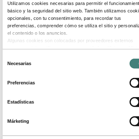
Utilizamos cookies necesarias para permitir el funcionamien
básico y la seguridad del sitio web. También utilizamos cook
opcionales, con tu consentimiento, para recordar tus
preferencias, comprender cómo se utiliza el sitio y personali
el contenido o los anuncios.
Algunas cookies son colocadas por proveedores externos
cuyos servicios utilizamos para seguridad, análisis o publici
Estos terceros pueden combinar la información recopilada de
Selección
uso de nuestro sitio con otra información que les hayas
Necesarias
de
proporcionado o que hayan recopilado a través de tu uso de
consentimiento
servicios. El tercero listado como responsable de una cooki
Preferencias
terceros es el Responsable del Tratamiento de los datos
personales recopilados por cada una de sus cookies. Puede
consultar quiénes son estos terceros en la lista de cookies 
Estadísticas
aparece más abajo.
Márketing