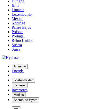
Hungría
Italia
Lituania
Luxemburgo
México
Noruega
Países Bajos
Polonia
Portugal
Reino Unido
Suecia
Suiza
Aluminio
Energía
Sostenibilidad
Carreras
Inversores
Medios
Acerca de Hydro