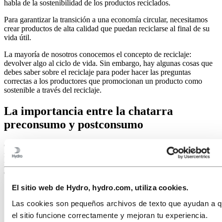
habla de la sostenibilidad de los productos reciclados.
Para garantizar la transición a una economía circular, necesitamos
crear productos de alta calidad que puedan reciclarse al final de su
vida útil.
La mayoría de nosotros conocemos el concepto de reciclaje:
devolver algo al ciclo de vida.
Sin embargo, hay algunas cosas que
debes saber sobre el reciclaje para poder hacer las preguntas
correctas a los productores que promocionan un producto como
sostenible a través del reciclaje.
La importancia entre la chatarra
preconsumo y postconsumo
Cuando se fabrica aluminio a partir de metal reciclado, solo se
necesita el 5% de la energía utilizada al producir el aluminio
primario.
Es por eso que nos gusta animar a que los productos en
desuso se reciclen y se conviertan en algo nuevo.
El sitio web de Hydro, hydro.com, utiliza cookies.
Las cookies son pequeños archivos de texto que ayudan a 
el sitio funcione correctamente y mejoran tu experiencia.