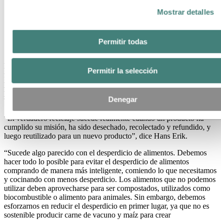
Mostrar detalles
Permitir todas
Hans Erik Vatne
En primer lugar, es importante comprender si un producto está
Permitir la selección
fabricado con lo que llamamos aluminio reciclado postconsumo o
preconsumo.
En Hydro consideramos la chatarra reciclada
postconsumo como el reciclaje real, ya que brinda todos los
Denegar
beneficios de ahorrar emisiones de CO2.
Hans Erik explica por qué.
“El verdadero reciclaje sucede realmente cuando un producto ha
cumplido su misión, ha sido desechado, recolectado y refundido, y
luego reutilizado para un nuevo producto”, dice Hans Erik.
“Sucede algo parecido con el desperdicio de alimentos.
Debemos
hacer todo lo posible para evitar el desperdicio de alimentos
comprando de manera más inteligente, comiendo lo que necesitamos
y cocinando con menos desperdicio.
Los alimentos que no podemos
utilizar deben aprovecharse para ser compostados, utilizados como
biocombustible o alimento para animales.
Sin embargo, debemos
esforzarnos en reducir el desperdicio en primer lugar, ya que no es
sostenible producir carne de vacuno y maíz para crear