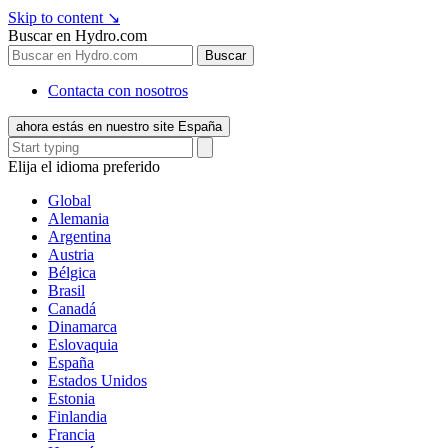
Skip to content
↘
Buscar en Hydro.com
Buscar
Contacta con nosotros
ahora estás en nuestro site España
Elija el idioma preferido
Global
Alemania
Argentina
Austria
Bélgica
Brasil
Canadá
Dinamarca
Eslovaquia
España
Estados Unidos
Estonia
Finlandia
Francia