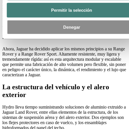
su uso del material es cada vez mayor. La compañía presentó por
primera vez una estructura de aluminio en su línea Jaguar, logrando
Permitir la selección
reducir su peso alrededor de un 40% gracias a sus paneles grabados,
piezas fundidas y extrusiones de aluminio.
Denegar
Una innovadora arquitectura de vehículos
monocasco de aluminio
Ahora, Jaguar ha decidido aplicar los mismos principios a su Range
Rover y a Range Rover Sport. Altamente resistente, muy ligera y
tremendamente rígida: así es esta arquitectura modular y escalable
que permite una fabricación de alto volumen pero flexible, sin poner
en peligro el carácter único, la dinámica, el rendimiento y el lujo que
caracterizan a Jaguar.
La estructura del vehículo y el alero
exterior
Hydro lleva tiempo suministrando soluciones de aluminio extruido a
Jaguar Land Rover, entre ellas elementos de la estructura, de los
sistemas de suspensión aérea y del alero exterior. Dos ejemplos son
los flejes protectores en caso de vuelco, y los ensamblajes
hidroformados del panel del techo.