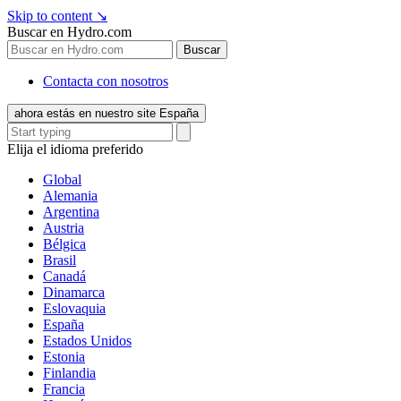
Skip to content
↘
Buscar en Hydro.com
Buscar
Contacta con nosotros
ahora estás en nuestro site España
Elija el idioma preferido
Global
Alemania
Argentina
Austria
Bélgica
Brasil
Canadá
Dinamarca
Eslovaquia
España
Estados Unidos
Estonia
Finlandia
Francia