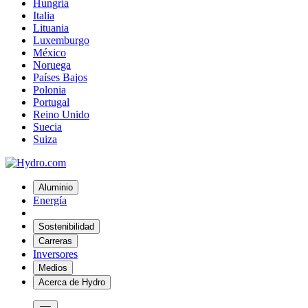
Hungría
Italia
Lituania
Luxemburgo
México
Noruega
Países Bajos
Polonia
Portugal
Reino Unido
Suecia
Suiza
Aluminio
Energía
Sostenibilidad
Carreras
Inversores
Medios
Acerca de Hydro