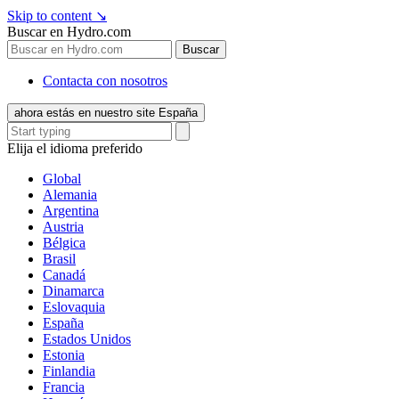
Skip to content
↘
Buscar en Hydro.com
Buscar
Contacta con nosotros
ahora estás en nuestro site España
Elija el idioma preferido
Global
Alemania
Argentina
Austria
Bélgica
Brasil
Canadá
Dinamarca
Eslovaquia
España
Estados Unidos
Estonia
Finlandia
Francia