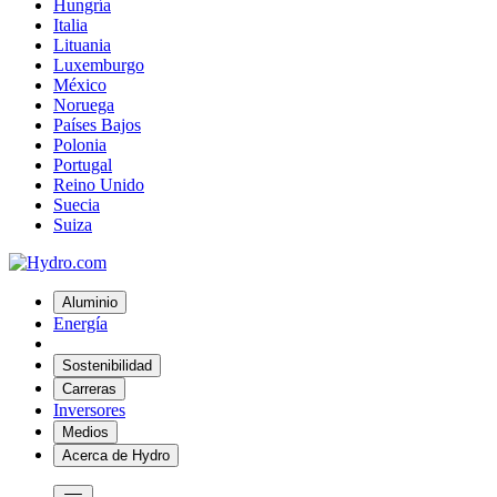
Hungría
Italia
Lituania
Luxemburgo
México
Noruega
Países Bajos
Polonia
Portugal
Reino Unido
Suecia
Suiza
Aluminio
Energía
Sostenibilidad
Carreras
Inversores
Medios
Acerca de Hydro