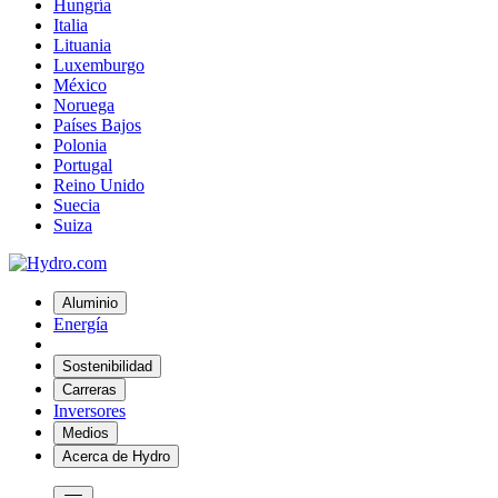
Hungría
Italia
Lituania
Luxemburgo
México
Noruega
Países Bajos
Polonia
Portugal
Reino Unido
Suecia
Suiza
Aluminio
Energía
Sostenibilidad
Carreras
Inversores
Medios
Acerca de Hydro