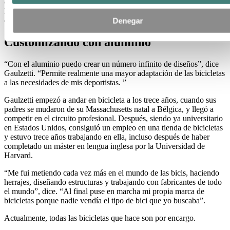
carbono, pero pronto descubrió que este material compuesto limitaba
los ángulos y las medidas con los que podía fabricar. Así que
empezó a utilizar aluminio.
Denegar
Customizando con aluminio
“Con el aluminio puedo crear un número infinito de diseños”, dice
Gaulzetti. “Permite realmente una mayor adaptación de las bicicletas
a las necesidades de mis deportistas. ”
Gaulzetti empezó a andar en bicicleta a los trece años, cuando sus
padres se mudaron de su Massachusetts natal a Bélgica, y llegó a
competir en el circuito profesional. Después, siendo ya universitario
en Estados Unidos, consiguió un empleo en una tienda de bicicletas
y estuvo trece años trabajando en ella, incluso después de haber
completado un máster en lengua inglesa por la Universidad de
Harvard.
“Me fui metiendo cada vez más en el mundo de las bicis, haciendo
herrajes, diseñando estructuras y trabajando con fabricantes de todo
el mundo”, dice. “Al final puse en marcha mi propia marca de
bicicletas porque nadie vendía el tipo de bici que yo buscaba”.
Actualmente, todas las bicicletas que hace son por encargo.