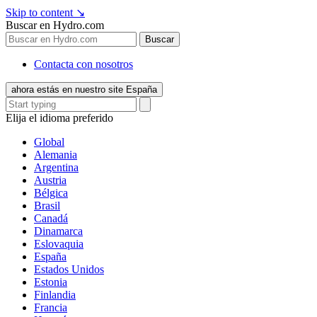
Skip to content
↘
Buscar en Hydro.com
Buscar
Contacta con nosotros
ahora estás en nuestro site España
Elija el idioma preferido
Global
Alemania
Argentina
Austria
Bélgica
Brasil
Canadá
Dinamarca
Eslovaquia
España
Estados Unidos
Estonia
Finlandia
Francia