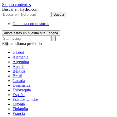
Skip to content
↘
Buscar en Hydro.com
Buscar
Contacta con nosotros
ahora estás en nuestro site España
Elija el idioma preferido
Global
Alemania
Argentina
Austria
Bélgica
Brasil
Canadá
Dinamarca
Eslovaquia
España
Estados Unidos
Estonia
Finlandia
Francia