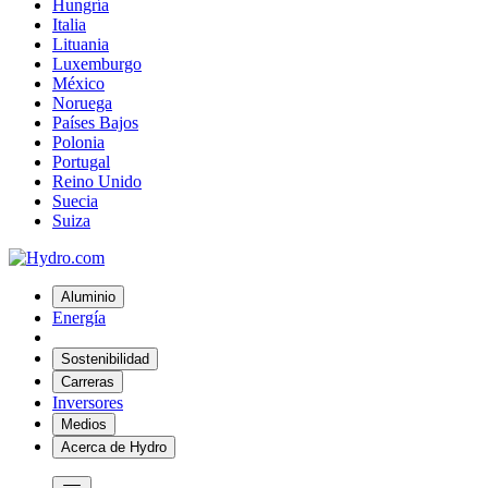
Hungría
Italia
Lituania
Luxemburgo
México
Noruega
Países Bajos
Polonia
Portugal
Reino Unido
Suecia
Suiza
Aluminio
Energía
Sostenibilidad
Carreras
Inversores
Medios
Acerca de Hydro