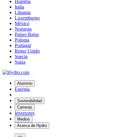
Hungría
Italia
Lituania
Luxemburgo
México
Noruega
Países Bajos
Polonia
Portugal
Reino Unido
Suecia
Suiza
Aluminio
Energía
Sostenibilidad
Carreras
Inversores
Medios
Acerca de Hydro