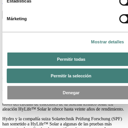
Stories
by
Hydro
Estadísticas
aparece más abajo.
Toggle menu visibility
Márketing
Todas
Aluminio en uso
Innovación y Tecnología
Sostenibilidad
Mostrar detalles
Personas y carreras
Reciclaje
Energy
Permitir todas
Una aleación especial de aluminio para
sistemas térmicos solares
Permitir la selección
24 de abril de 2019
Denegar
Asegúrate de elegir la aleación de aluminio más adecuada para los
tubos del circuito de colectores de tu sistema térmico solar. La
aleación HyLife™ Solar le ofrece hasta veinte años de rendimiento.
Hydro y la compañía suiza Solartechnik Prüfung Forschung (SPF)
han sometido a HyLife™ Solar a algunas de las pruebas más