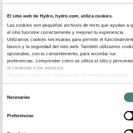
Nuestro objetivo y nuestros valores básicos
Nuestra estrategia
Hydro en España
El sitio web de Hydro, hydro.com, utiliza cookies.
Proveedores
Stories by Hydro
Las cookies son pequeños archivos de texto que ayudan a 
Clientes y socios
el sitio funcione correctamente y mejoran tu experiencia.
Utilizamos cookies necesarias para permitir el funcionamien
Volver al menú principal
básico y la seguridad del sitio web. También utilizamos cook
opcionales, con tu consentimiento, para recordar tus
preferencias, comprender cómo se utiliza el sitio y personali
Cerrar
el contenido o los anuncios.
Algunas cookies son colocadas por proveedores externos
cuyos servicios utilizamos para seguridad, análisis o publici
Estos terceros pueden combinar la información recopilada de
Selección
uso de nuestro sitio con otra información que les hayas
Necesarias
de
proporcionado o que hayan recopilado a través de tu uso de
consentimiento
servicios. El tercero listado como responsable de una cooki
Preferencias
terceros es el Responsable del Tratamiento de los datos
personales recopilados por cada una de sus cookies. Puede
consultar quiénes son estos terceros en la lista de cookies 