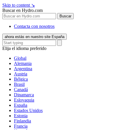
Skip to content
↘
Buscar en Hydro.com
Buscar
Contacta con nosotros
ahora estás en nuestro site España
Elija el idioma preferido
Global
Alemania
Argentina
Austria
Bélgica
Brasil
Canadá
Dinamarca
Eslovaquia
España
Estados Unidos
Estonia
Finlandia
Francia