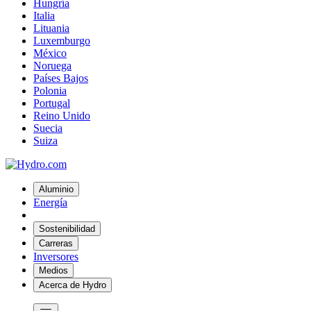
Hungría
Italia
Lituania
Luxemburgo
México
Noruega
Países Bajos
Polonia
Portugal
Reino Unido
Suecia
Suiza
Aluminio
Energía
Sostenibilidad
Carreras
Inversores
Medios
Acerca de Hydro