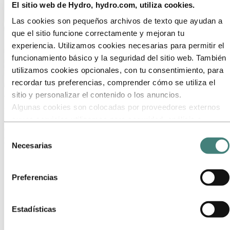
El sitio web de Hydro, hydro.com, utiliza cookies.
Las cookies son pequeños archivos de texto que ayudan a
que el sitio funcione correctamente y mejoran tu
experiencia. Utilizamos cookies necesarias para permitir el
funcionamiento básico y la seguridad del sitio web. También
utilizamos cookies opcionales, con tu consentimiento, para
recordar tus preferencias, comprender cómo se utiliza el
Acerca de Hydro
sitio y personalizar el contenido o los anuncios.
Algunas cookies son colocadas por proveedores externos
Hydro es una empresa líder en aluminio y energías renovables que
cuyos servicios utilizamos para seguridad, análisis o
desarrolla negocios y asociaciones para un futuro más sostenible.
Contamos con 32 000 empleados en más de 140 ubicaciones y 40
publicidad. Estos terceros pueden combinar la información
Selección
países.
recopilada de tu uso de nuestro sitio con otra información
Necesarias
de
que les hayas proporcionado o que hayan recopilado a
Ir a:
Aluminio
consentimiento
Productos
través de tu uso de sus servicios. El tercero listado como
Industrias a las que servimos
Preferencias
responsable de una cookie de terceros es el Responsable
Sobre el aluminio
del Tratamiento de los datos personales recopilados por
Innovación e I+D
cada una de sus cookies. Puedes consultar quiénes son
Estadísticas
Ir a:
Energy
estos terceros en la lista de cookies que aparece más
Ir a:
Sostenibilidad