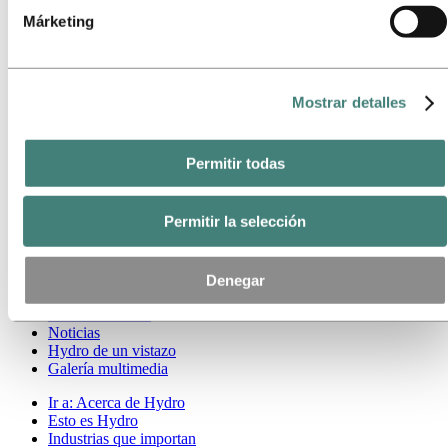
abajo.
Nuestro enfoque
Márketing
Informes de sostenibilidad
Hoja de ruta hacia cero emisiones netas
Ir a:
Carreras
Mostrar detalles
Oportunidades de trabajo
Estudiantes y graduados
La vida en Hydro
Áreas profesionales
Permitir todas
Conoce a nuestro equipo
Proceso de reclutamiento
Contacto y preguntas frecuentes
Permitir la selección
Ir a:
Inversores
Contactos para el inversor
Denegar
Ir a:
Medios
Contacto Prensa
Noticias
Hydro de un vistazo
Galería multimedia
Ir a:
Acerca de Hydro
Esto es Hydro
Industrias que importan