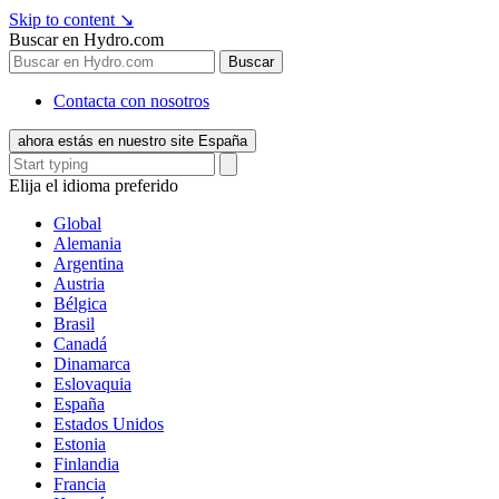
Skip to content
↘
Buscar en Hydro.com
Buscar
Contacta con nosotros
ahora estás en nuestro site España
Elija el idioma preferido
Global
Alemania
Argentina
Austria
Bélgica
Brasil
Canadá
Dinamarca
Eslovaquia
España
Estados Unidos
Estonia
Finlandia
Francia