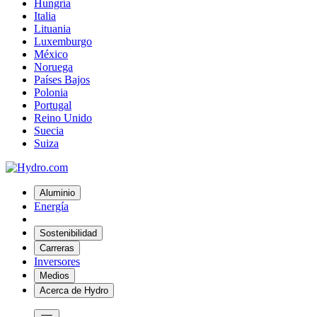
Hungría
Italia
Lituania
Luxemburgo
México
Noruega
Países Bajos
Polonia
Portugal
Reino Unido
Suecia
Suiza
Aluminio
Energía
Sostenibilidad
Carreras
Inversores
Medios
Acerca de Hydro