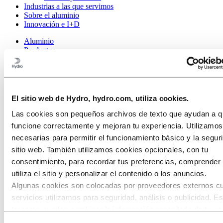
Industrias a las que servimos
Sobre el aluminio
Innovación e I+D
Aluminio
Productos
Sistemas de construcción
Sistemas de construcción
El sitio web de Hydro, hydro.com, utiliza cookies.
Nuestras marcas Sapa, Technical y WICONA desarrollan y fabrican
Las cookies son pequeños archivos de texto que ayudan a qu
sistemas completos para el equipamiento del edificio.
funcione correctamente y mejoran tu experiencia. Utilizamo
necesarias para permitir el funcionamiento básico y la segur
sitio web. También utilizamos cookies opcionales, con tu
consentimiento, para recordar tus preferencias, comprende
utiliza el sitio y personalizar el contenido o los anuncios.
Algunas cookies son colocadas por proveedores externos c
servicios utilizamos para seguridad, análisis o publicidad. E
terceros pueden combinar la información recopilada de tu us
nuestro sitio con otra información que les hayas proporcion