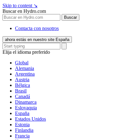
Skip to content
↘
Buscar en Hydro.com
Buscar
Contacta con nosotros
ahora estás en nuestro site España
Elija el idioma preferido
Global
Alemania
Argentina
Austria
Bélgica
Brasil
Canadá
Dinamarca
Eslovaquia
España
Estados Unidos
Estonia
Finlandia
Francia