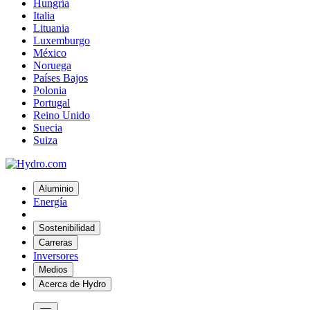
Hungría
Italia
Lituania
Luxemburgo
México
Noruega
Países Bajos
Polonia
Portugal
Reino Unido
Suecia
Suiza
Aluminio
Energía
Sostenibilidad
Carreras
Inversores
Medios
Acerca de Hydro