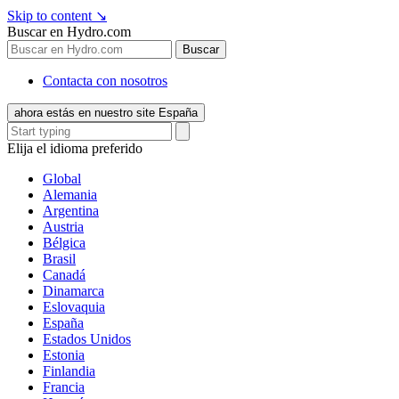
Skip to content
↘
Buscar en Hydro.com
Buscar
Contacta con nosotros
ahora estás en nuestro site España
Elija el idioma preferido
Global
Alemania
Argentina
Austria
Bélgica
Brasil
Canadá
Dinamarca
Eslovaquia
España
Estados Unidos
Estonia
Finlandia
Francia