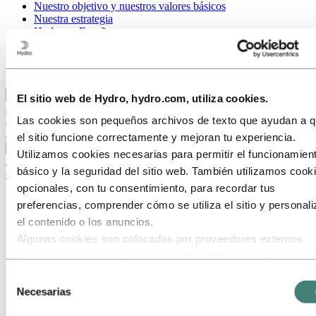
Nuestro objetivo y nuestros valores básicos
Nuestra estrategia
Hydro en España
Proveedores
Stories by Hydro
Clientes y socios
Volver al menú principal
El sitio web de Hydro, hydro.com, utiliza cookies.
Las cookies son pequeños archivos de texto que ayudan a 
el sitio funcione correctamente y mejoran tu experiencia.
Cerrar
Utilizamos cookies necesarias para permitir el funcionamien
básico y la seguridad del sitio web. También utilizamos cook
Carreras
opcionales, con tu consentimiento, para recordar tus
Oportunidades de trabajo
preferencias, comprender cómo se utiliza el sitio y personali
Estudiantes y graduados
el contenido o los anuncios.
La vida en Hydro
Áreas profesionales
Algunas cookies son colocadas por proveedores externos
Compras
cuyos servicios utilizamos para seguridad, análisis o publici
Comunicación
Estos terceros pueden combinar la información recopilada de
Estrategia y desarrollo de negocio
Selección
Excelencia operativa
uso de nuestro sitio con otra información que les hayas
Necesarias
de
Finanzas y contabilidad
proporcionado o que hayan recopilado a través de tu uso de
consentimiento
Gestión de cartera y trading