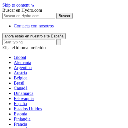
Skip to content
↘
Buscar en Hydro.com
Buscar
Contacta con nosotros
ahora estás en nuestro site España
Elija el idioma preferido
Global
Alemania
Argentina
Austria
Bélgica
Brasil
Canadá
Dinamarca
Eslovaquia
España
Estados Unidos
Estonia
Finlandia
Francia