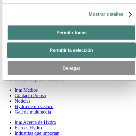
Nuestro enfoque
Informes de sostenibilidad
Mostrar detalles
Hoja de ruta hacia cero emisiones netas
Ir a:
Carreras
Oportunidades de trabajo
Permitir todas
Estudiantes y graduados
La vida en Hydro
Áreas profesionales
Permitir la selección
Conoce a nuestro equipo
Proceso de reclutamiento
Contacto y preguntas frecuentes
Denegar
Ir a:
Inversores
Contactos para el inversor
Ir a:
Medios
Contacto Prensa
Noticias
Hydro de un vistazo
Galería multimedia
Ir a:
Acerca de Hydro
Esto es Hydro
Industrias que importan