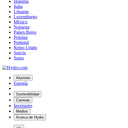
Hungría
Italia
Lituania
Luxemburgo
México
Noruega
Países Bajos
Polonia
Portugal
Reino Unido
Suecia
Suiza
Aluminio
Energía
Sostenibilidad
Carreras
Inversores
Medios
Acerca de Hydro