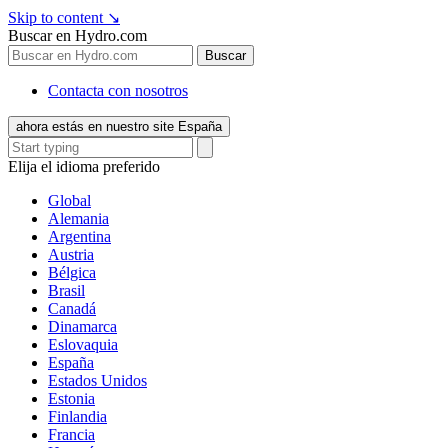
Skip to content
↘
Buscar en Hydro.com
Buscar
Contacta con nosotros
ahora estás en nuestro site España
Elija el idioma preferido
Global
Alemania
Argentina
Austria
Bélgica
Brasil
Canadá
Dinamarca
Eslovaquia
España
Estados Unidos
Estonia
Finlandia
Francia