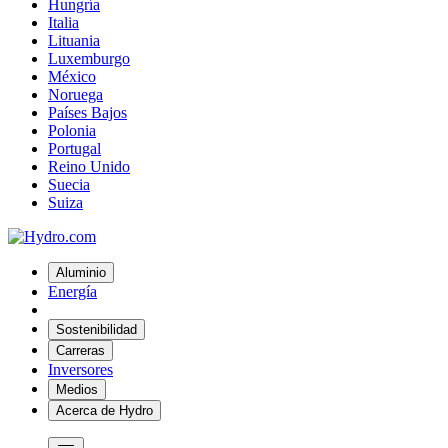
Hungría
Italia
Lituania
Luxemburgo
México
Noruega
Países Bajos
Polonia
Portugal
Reino Unido
Suecia
Suiza
Aluminio
Energía
Sostenibilidad
Carreras
Inversores
Medios
Acerca de Hydro