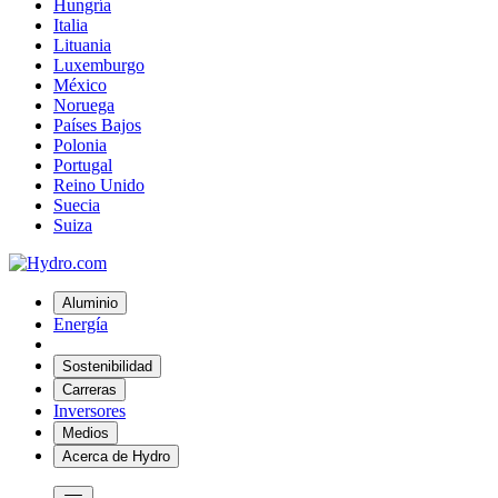
Hungría
Italia
Lituania
Luxemburgo
México
Noruega
Países Bajos
Polonia
Portugal
Reino Unido
Suecia
Suiza
Aluminio
Energía
Sostenibilidad
Carreras
Inversores
Medios
Acerca de Hydro