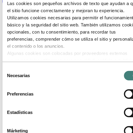
Las cookies son pequeños archivos de texto que ayudan a 
el sitio funcione correctamente y mejoran tu experiencia.
Utilizamos cookies necesarias para permitir el funcionamien
básico y la seguridad del sitio web. También utilizamos cook
opcionales, con tu consentimiento, para recordar tus
preferencias, comprender cómo se utiliza el sitio y personali
el contenido o los anuncios.
Algunas cookies son colocadas por proveedores externos
cuyos servicios utilizamos para seguridad, análisis o publici
Estos terceros pueden combinar la información recopilada de
Selección
uso de nuestro sitio con otra información que les hayas
Necesarias
de
proporcionado o que hayan recopilado a través de tu uso de
consentimiento
servicios. El tercero listado como responsable de una cooki
Preferencias
terceros es el Responsable del Tratamiento de los datos
personales recopilados por cada una de sus cookies. Puede
consultar quiénes son estos terceros en la lista de cookies 
Estadísticas
aparece más abajo.
Márketing