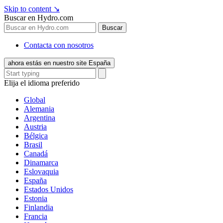
Skip to content
↘
Buscar en Hydro.com
Buscar
Contacta con nosotros
ahora estás en nuestro site España
Elija el idioma preferido
Global
Alemania
Argentina
Austria
Bélgica
Brasil
Canadá
Dinamarca
Eslovaquia
España
Estados Unidos
Estonia
Finlandia
Francia