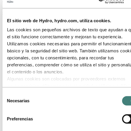
transporte y los datos de la huella de carbono de este proyecto para
mostrar cuánto representa el transporte para la huella de carbono
incorporada en un producto”, afirma Forsbak.
El sitio web de Hydro, hydro.com, utiliza cookies.
Las cookies son pequeños archivos de texto que ayudan a 
el sitio funcione correctamente y mejoran tu experiencia.
Utilizamos cookies necesarias para permitir el funcionamien
básico y la seguridad del sitio web. También utilizamos cook
opcionales, con tu consentimiento, para recordar tus
preferencias, comprender cómo se utiliza el sitio y personali
el contenido o los anuncios.
Algunas cookies son colocadas por proveedores externos
cuyos servicios utilizamos para seguridad, análisis o publici
Estos terceros pueden combinar la información recopilada de
Selección
uso de nuestro sitio con otra información que les hayas
Necesarias
de
proporcionado o que hayan recopilado a través de tu uso de
consentimiento
servicios. El tercero listado como responsable de una cooki
Preferencias
terceros es el Responsable del Tratamiento de los datos
personales recopilados por cada una de sus cookies. Puede