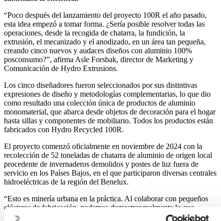
“Poco después del lanzamiento del proyecto 100R el año pasado,
esta idea empezó a tomar forma. ¿Sería posible resolver todas las
operaciones, desde la recogida de chatarra, la fundición, la
extrusión, el mecanizado y el anodizado, en un área tan pequeña,
creando cinco nuevos y audaces diseños con aluminio 100%
posconsumo?”, afirma Asle Forsbak, director de Marketing y
Comunicación de Hydro Extrusions.
Los cinco diseñadores fueron seleccionados por sus distintivas
expresiones de diseño y metodologías complementarias, lo que dio
como resultado una colección única de productos de aluminio
monomaterial, que abarca desde objetos de decoración para el hogar
hasta sillas y componentes de mobiliario. Todos los productos están
fabricados con Hydro Recycled 100R.
El proyecto comenzó oficialmente en noviembre de 2024 con la
recolección de 52 toneladas de chatarra de aluminio de origen local
procedente de invernaderos demolidos y postes de luz fuera de
servicio en los Países Bajos, en el que participaron diversas centrales
hidroeléctricas de la región del Benelux.
“Esto es minería urbana en la práctica. Al colaborar con pequeños
clústeres de fabricación, podemos demostrar realmente lo que
entendemos por transparencia radical. Compartimos las rutas de