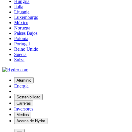
Hungría
Italia
Lituania
Luxemburgo
México
Noruega
Países Bajos
Polonia
Portugal
Reino Unido
Suecia
Suiza
Aluminio
Energía
Sostenibilidad
Carreras
Inversores
Medios
Acerca de Hydro