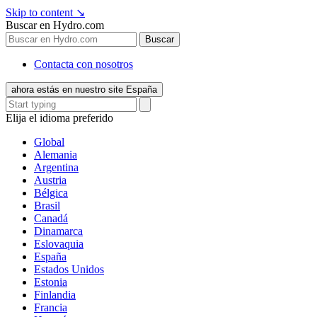
Skip to content
↘
Buscar en Hydro.com
Buscar
Contacta con nosotros
ahora estás en nuestro site España
Elija el idioma preferido
Global
Alemania
Argentina
Austria
Bélgica
Brasil
Canadá
Dinamarca
Eslovaquia
España
Estados Unidos
Estonia
Finlandia
Francia