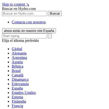
Skip to content
↘
Buscar en Hydro.com
Buscar
Contacta con nosotros
ahora estás en nuestro site España
Elija el idioma preferido
Global
Alemania
Argentina
Austria
Bélgica
Brasil
Canadá
Dinamarca
Eslovaquia
España
Estados Unidos
Estonia
Finlandia
Francia