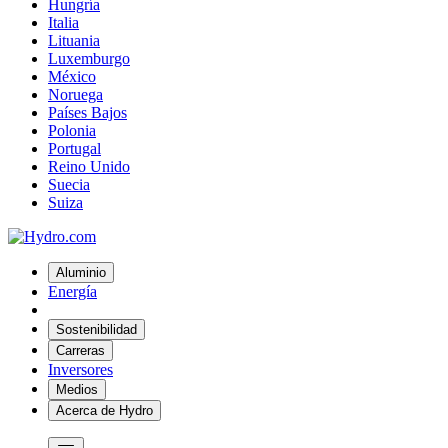
Hungría
Italia
Lituania
Luxemburgo
México
Noruega
Países Bajos
Polonia
Portugal
Reino Unido
Suecia
Suiza
Aluminio
Energía
Sostenibilidad
Carreras
Inversores
Medios
Acerca de Hydro