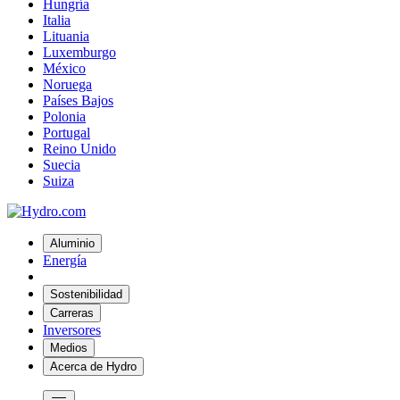
Hungría
Italia
Lituania
Luxemburgo
México
Noruega
Países Bajos
Polonia
Portugal
Reino Unido
Suecia
Suiza
Aluminio
Energía
Sostenibilidad
Carreras
Inversores
Medios
Acerca de Hydro