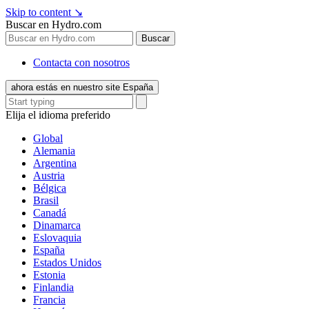
Skip to content
↘
Buscar en Hydro.com
Buscar
Contacta con nosotros
ahora estás en nuestro site España
Elija el idioma preferido
Global
Alemania
Argentina
Austria
Bélgica
Brasil
Canadá
Dinamarca
Eslovaquia
España
Estados Unidos
Estonia
Finlandia
Francia