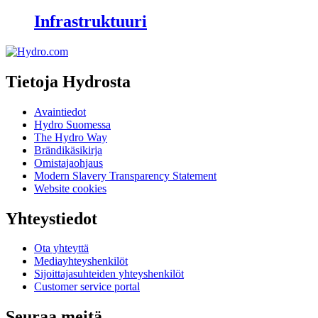
Infrastruktuuri
Tietoja Hydrosta
Avaintiedot
Hydro Suomessa
The Hydro Way
Brändikäsikirja
Omistajaohjaus
Modern Slavery Transparency Statement
Website cookies
Yhteystiedot
Ota yhteyttä
Mediayhteyshenkilöt
Sijoittajasuhteiden yhteyshenkilöt
Customer service portal
Seuraa meitä