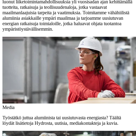
luonut liiketoimintamahdollisuuksia yli vuosisadan ajan kehittämällä
tuotteita, ratkaisuja ja teollisuudenaloja, jotka vastaavat
maailmanlaajuisia tarpeita ja vaatimuksia. Toimitamme vähähiilistä
alumiinia asiakkaille ympäri maailmaa ja tarjoamme uusiutuvan
energian ratkaisuja toimialoille, jotka haluavat ohjata tuotantoa
ympäristöystävällisemmin.
Media
Työstätkö juttua alumiinista tai uusiutuvasta energiasta? Täältä
löydät lisätietoja Hydrosta, uutisia, mediakontakteja ja kuvia.