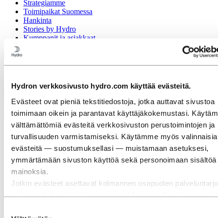
Strategiamme
Toimipaikat Suomessa
Hankinta
Stories by Hydro
Kumppanit ja asiakkaat
Takaisin päävalikkoon
Hydron verkkosivusto hydro.com käyttää evästeitä.
Sulje
Evästeet ovat pieniä tekstitiedostoja, jotka auttavat sivustoa
Alumiini
toimimaan oikein ja parantavat käyttäjäkokemustasi. Käytä
välttämättömiä evästeitä verkkosivuston perustoimintojen ja
Tuotteet
Rakennusjärjestelmät
turvallisuuden varmistamiseksi. Käytämme myös valinnaisia
Kaikki tuotteet
evästeitä — suostumuksellasi — muistamaan asetuksesi,
Vähähiilinen ja kierrätetty alumiini
ymmärtämään sivuston käyttöä sekä personoimaan sisältöä 
Suulakepuristetut profiilit
Tarkkuusputket
mainoksia.
Hitsatut putket
Jotkin evästeet asettavat kolmannen osapuolen palveluntarjo
Pylväät
joiden työkaluja käytämme esimerkiksi turvallisuuden, analyti
Valimotuotteet
Valssilangat kaapeli- ja johtoratkaisuihin
mainonnan tarkoituksiin. Nämä kolmannet osapuolet voivat y
Suostumuksen
Sulatusharkot
evästeiden kautta keräämänsä tiedot muihin tietoihin, joita ole