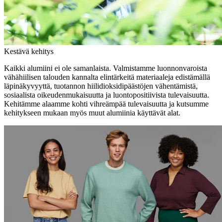
Kestävä kehitys
Kaikki alumiini ei ole samanlaista. Valmistamme luonnonvaroista
vähähiilisen talouden kannalta elintärkeitä materiaaleja edistämällä
läpinäkyvyyttä, tuotannon hiilidioksidipäästöjen vähentämistä,
sosiaalista oikeudenmukaisuutta ja luontopositiivista tulevaisuutta.
Kehitämme alaamme kohti vihreämpää tulevaisuutta ja kutsumme
kehitykseen mukaan myös muut alumiinia käyttävät alat.