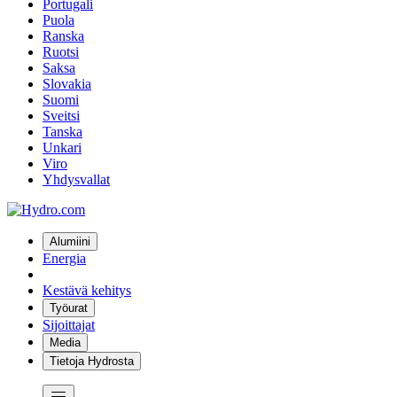
Portugali
Puola
Ranska
Ruotsi
Saksa
Slovakia
Suomi
Sveitsi
Tanska
Unkari
Viro
Yhdysvallat
Alumiini
Energia
Kestävä kehitys
Työurat
Sijoittajat
Media
Tietoja Hydrosta