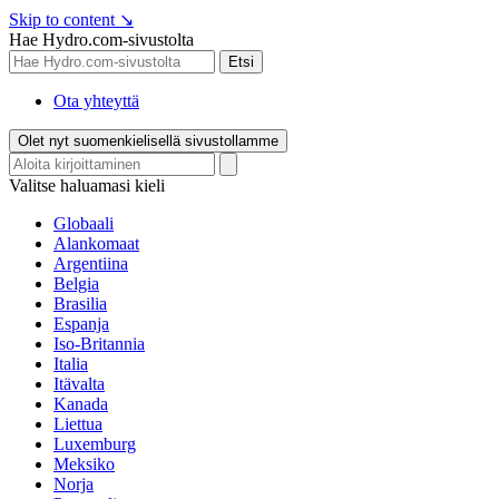
Skip to content
↘
Hae Hydro.com-sivustolta
Etsi
Ota yhteyttä
Olet nyt suomenkielisellä sivustollamme
Valitse haluamasi kieli
Globaali
Alankomaat
Argentiina
Belgia
Brasilia
Espanja
Iso-Britannia
Italia
Itävalta
Kanada
Liettua
Luxemburg
Meksiko
Norja