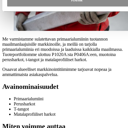
Me varmistamme sulatettavan primaarialumiinin tuotannon
maailmanlaajuisille markkinoille, ja meillä on tarjolla
primaarialumiinia eri muodoissa ja laaduissa kaikkialla maailmassa.
Tuoteportfoliomme ulottuu P1020A:sta P0406A:een, muotoina
perusharkot, t-tangot ja matalaprofiiliset harkot.
Osaavat alueelliset markkinointitiimimme tarjoavat nopeaa ja
ammattimaista asiakaspalvelua.
Avainominaisuudet
Primaarialumiini
Perusharkot
T-tangot
Matalaprofiiliset harkot
Miten voimme auttaa