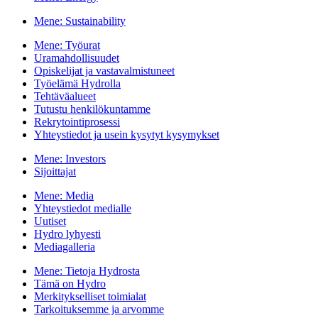
Mene:
Sustainability
Mene:
Työurat
Uramahdollisuudet
Opiskelijat ja vastavalmistuneet
Työelämä Hydrolla
Tehtäväalueet
Tutustu henkilökuntamme
Rekrytointiprosessi
Yhteystiedot ja usein kysytyt kysymykset
Mene:
Investors
Sijoittajat
Mene:
Media
Yhteystiedot medialle
Uutiset
Hydro lyhyesti
Mediagalleria
Mene:
Tietoja Hydrosta
Tämä on Hydro
Merkitykselliset toimialat
Tarkoituksemme ja arvomme