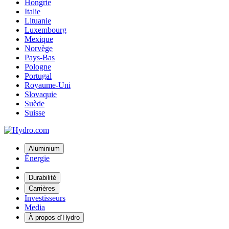
Hongrie
Italie
Lituanie
Luxembourg
Mexique
Norvège
Pays-Bas
Pologne
Portugal
Royaume-Uni
Slovaquie
Suède
Suisse
Aluminium
Énergie
Durabilité
Carrières
Investisseurs
Media
À propos d’Hydro