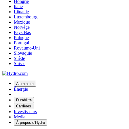
Hongrie
Italie
Lituanie
Luxembourg
Mexique
Norvège
Pays-Bas
Pologne
Portugal
Royaume-Uni
Slovaquie
Suède
Suisse
Aluminium
Énergie
Durabilité
Carrières
Investisseurs
Media
À propos d’Hydro