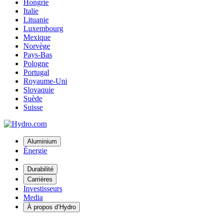
Hongrie
Italie
Lituanie
Luxembourg
Mexique
Norvège
Pays-Bas
Pologne
Portugal
Royaume-Uni
Slovaquie
Suède
Suisse
Aluminium
Énergie
Durabilité
Carrières
Investisseurs
Media
À propos d’Hydro