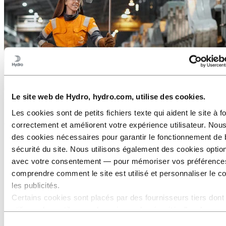
Le site web de Hydro, hydro.com, utilise des cookies.
À propos d’Hydro
Les cookies sont de petits fichiers texte qui aident le site à f
Hydro est une entreprise leader dans le domaine de l’aluminium et
des énergies renouvelables qui développe des entreprises et des
correctement et améliorent votre expérience utilisateur. Nous
partenariats pour un avenir plus durable. Elle emploie 32 000
des cookies nécessaires pour garantir le fonctionnement de 
personnes dans plus de 140 sites et 40 pays.
sécurité du site. Nous utilisons également des cookies opti
Accédez à :
Aluminium
avec votre consentement — pour mémoriser vos préférence
Produits
comprendre comment le site est utilisé et personnaliser le c
Nous sommes au service des industries
les publicités.
À propos de l'aluminium
Innovation et R&D
Certains cookies sont placés par des fournisseurs tiers dont
utilisons les outils pour des raisons de sécurité, d’analyse o
Accédez à :
Energy
publicité. Ces tiers peuvent combiner les informations collec
Sélection