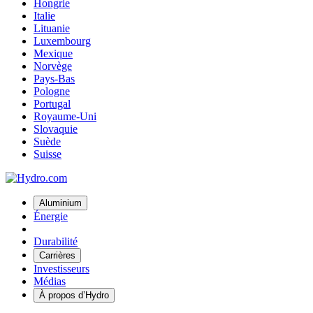
Hongrie
Italie
Lituanie
Luxembourg
Mexique
Norvège
Pays-Bas
Pologne
Portugal
Royaume-Uni
Slovaquie
Suède
Suisse
Aluminium
Énergie
Durabilité
Carrières
Investisseurs
Médias
À propos d’Hydro