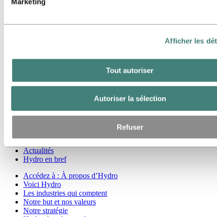
Marketing
Notre approche
Rapports de développement durable
Contact développement durable
Accédez à :
Carrières
Afficher les dét
Postes vacants
Étudiants et diplômés
La vie chez Hydro
Tout autoriser
Domaines de carrière
Rencontrez nos gens
Parcours de recrutement
Autoriser la sélection
FAQ Carrières Hydro
Accédez à :
Investisseurs
Refuser
Accédez à :
Médias
Contacts médias
Actualités
Hydro en bref
Accédez à :
À propos d’Hydro
Voici Hydro
Les industries qui comptent
Notre but et nos valeurs
Notre stratégie