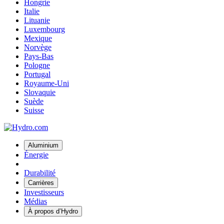
Hongrie
Italie
Lituanie
Luxembourg
Mexique
Norvège
Pays-Bas
Pologne
Portugal
Royaume-Uni
Slovaquie
Suède
Suisse
Aluminium
Énergie
Durabilité
Carrières
Investisseurs
Médias
À propos d’Hydro