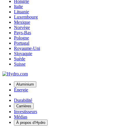
Hongrie
Italie
Lituanie
Luxembourg
Mexique
Norvège
Pays-Bas
Pologne
Portugal
Royaume-Uni
Slovaquie
Suède
Suisse
Aluminium
Énergie
Durabilité
Carrières
Investisseurs
Médias
À propos d’Hydro