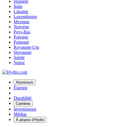
Hongrie
Italie
Lituanie
Luxembourg
Mexique
Norvège
Pays-Bas
Pologne
Portugal
Royaume-Uni
Slovaquie
Suède
Suisse
Aluminium
Énergie
Durabilité
Carrières
Investisseurs
Médias
À propos d’Hydro