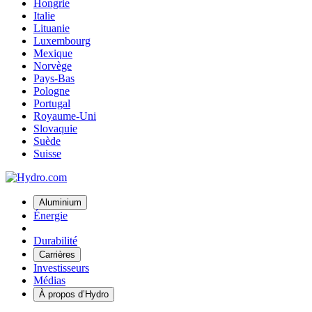
Hongrie
Italie
Lituanie
Luxembourg
Mexique
Norvège
Pays-Bas
Pologne
Portugal
Royaume-Uni
Slovaquie
Suède
Suisse
Aluminium
Énergie
Durabilité
Carrières
Investisseurs
Médias
À propos d’Hydro