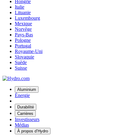
Hongrie
Italie
Lituanie
Luxembourg
Mexique
Norvège
Pays-Bas
Pologne
Portugal
Royaume-Uni
Slovaquie
Suède
Suisse
Aluminium
Énergie
Durabilité
Carrières
Investisseurs
Médias
À propos d’Hydro