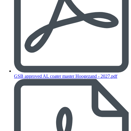
GSB approved AL coater master Hoogezand - 2027.pdf