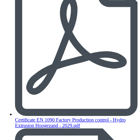
Certificate EN 1090 Factory Production control - Hydro
Extrusion Hoogezand - 2029.pdf