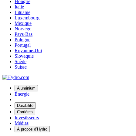
Hongrie
Italie
Lituanie
Luxembourg
Mexique
Norvège
Pays-Bas
Pologne
Portugal
Royaume-Uni
Slovaquie
Suède
Suisse
Aluminium
Énergie
Durabilité
Carrières
Investisseurs
Médias
À propos d’Hydro