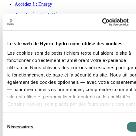
Accédez à :
Energy
Accédez à :
Durabilité
Notre approche
Rapports de développement durable
Feuille de route vers la neutralité carbone
Opérant en Amazonie brésilienne
Contact développement durable
Le site web de Hydro, hydro.com, utilise des cookies.
Accédez à :
Carrières
Les cookies sont de petits fichiers texte qui aident le site à
Opportunités d'emploi
fonctionner correctement et améliorent votre expérience
Étudiants et diplômés
utilisateur. Nous utilisons des cookies nécessaires pour gara
La vie chez Hydro
Domaines de carrière
le fonctionnement de base et la sécurité du site. Nous utiliso
Rencontrez nos gens
également des cookies optionnels — avec votre consenteme
Parcours de recrutement
— pour mémoriser vos préférences, comprendre comment l
Contact et FAQ
site est utilisé et personnaliser le contenu ou les publicités.
Accédez à :
Investisseurs
Certains cookies sont placés par des fournisseurs tiers dont
Accédez à :
Media
nous utilisons les outils pour des raisons de sécurité, d’anal
Contacts médias
ou de publicité. Ces tiers peuvent combiner les informations
Sélection
Actualités
collectées lors de votre utilisation de notre site avec d’autres
Nécessaires
Hydro en bref
du
Thèmes sur l'agenda
données que vous leur avez fournies ou qu’ils ont collectées
consentement