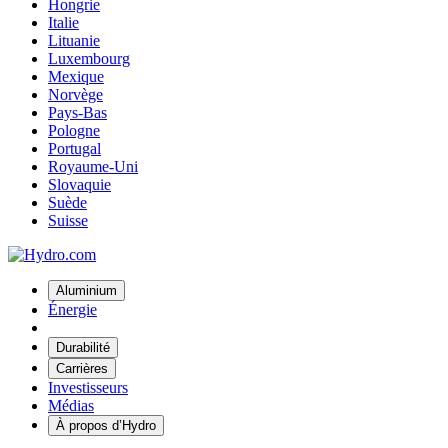
Hongrie
Italie
Lituanie
Luxembourg
Mexique
Norvège
Pays-Bas
Pologne
Portugal
Royaume-Uni
Slovaquie
Suède
Suisse
Aluminium
Énergie
Durabilité
Carrières
Investisseurs
Médias
À propos d’Hydro