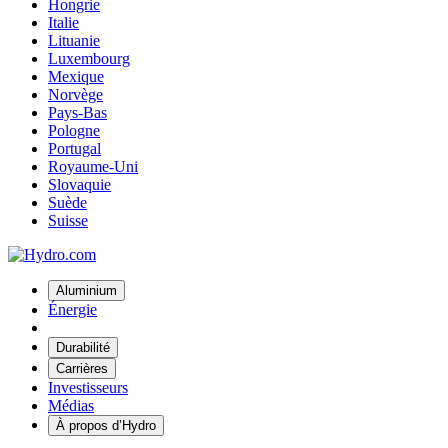
Hongrie
Italie
Lituanie
Luxembourg
Mexique
Norvège
Pays-Bas
Pologne
Portugal
Royaume-Uni
Slovaquie
Suède
Suisse
Aluminium
Énergie
Durabilité
Carrières
Investisseurs
Médias
À propos d’Hydro