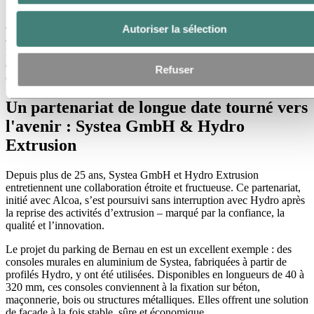
Systea GmbH mise sur des liens solides – non seulement dans le
domaine de la technique de fixation, mais aussi dans sa collaboration
Autoriser la sélection
de longue date avec des partenaires comme Hydro Extrusion.
Ensemble, ils développent des systèmes intelligents en aluminium
qui établissent de nouvelles références en matière d’architecture et
Refuser
de techniques de façade.
Un partenariat de longue date tourné vers
l'avenir : Systea GmbH & Hydro
Extrusion
Depuis plus de 25 ans, Systea GmbH et Hydro Extrusion
entretiennent une collaboration étroite et fructueuse. Ce partenariat,
initié avec Alcoa, s’est poursuivi sans interruption avec Hydro après
la reprise des activités d’extrusion – marqué par la confiance, la
qualité et l’innovation.
Le projet du parking de Bernau en est un excellent exemple : des
consoles murales en aluminium de Systea, fabriquées à partir de
profilés Hydro, y ont été utilisées. Disponibles en longueurs de 40 à
320 mm, ces consoles conviennent à la fixation sur béton,
maçonnerie, bois ou structures métalliques. Elles offrent une solution
de façade à la fois stable, sûre et économique.