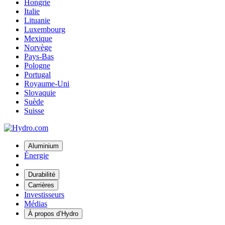
Hongrie
Italie
Lituanie
Luxembourg
Mexique
Norvège
Pays-Bas
Pologne
Portugal
Royaume-Uni
Slovaquie
Suède
Suisse
Aluminium
Énergie
Durabilité
Carrières
Investisseurs
Médias
À propos d’Hydro