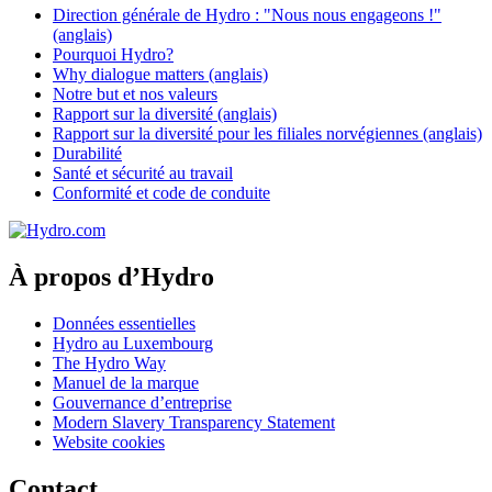
Direction générale de Hydro : "Nous nous engageons !"
(anglais)
Pourquoi Hydro?
Why dialogue matters (anglais)
Notre but et nos valeurs
Rapport sur la diversité (anglais)
Rapport sur la diversité pour les filiales norvégiennes (anglais)
Durabilité
Santé et sécurité au travail
Conformité et code de conduite
À propos d’Hydro
Données essentielles
Hydro au Luxembourg
The Hydro Way
Manuel de la marque
Gouvernance d’entreprise
Modern Slavery Transparency Statement
Website cookies
Contact