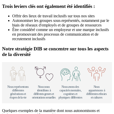
Trois leviers clés ont également été identifiés :
Offrir des lieux de travail inclusifs sur tous nos sites
Autonomiser les groupes sous-représentés, notamment par le
biais de réseaux d'employés et de groupes de ressources
Être considéré comme un employeur et une marque inclusifs
en promouvant des processus de communication et de
recrutement inclusifs
Notre stratégie DIB se concentre sur tous les aspects
de la diversité
N
o
us
r
e
p
r
é
s
e
n
t
o
n
s
N
o
us
n
o
us
N
o
us
a
v
o
n
s
d
e
s
N
o
us
di
ff
é
r
e
n
t
e
s
i
d
e
n
t
i
fi
o
n
s à
c
a
p
a
c
i
t
é
s
m
e
n
t
a
l
e
s,
a
p
p
a
r
t
e
n
o
n
s à
g
é
n
é
r
a
t
i
o
n
s
e
t
di
ff
é
r
e
n
ts
g
e
n
r
e
s
e
t
c
o
gni
t
i
v
e
s
e
t
di
ff
é
r
e
n
t
e
s
e
thn
i
e
s
é
t
a
p
e
s
d
e
l
a
v
i
e
o
r
i
e
n
t
a
t
i
o
n
s
s
e
x
u
e
l
l
e
s
p
h
y
s
i
q
u
e
s di
ff
é
r
e
n
t
e
s
e
t cu
l
t
u
r
e
s
Quelques exemples de la manière dont nous autonomisons et