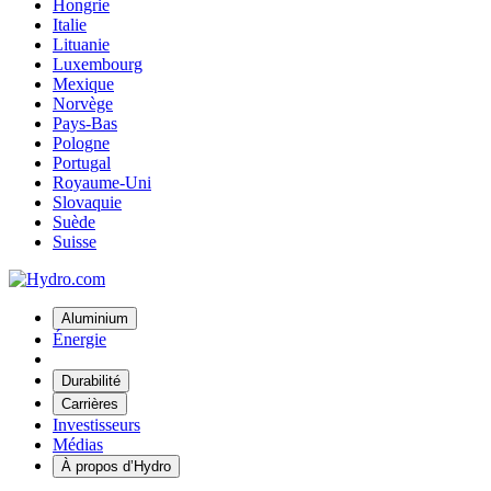
Hongrie
Italie
Lituanie
Luxembourg
Mexique
Norvège
Pays-Bas
Pologne
Portugal
Royaume-Uni
Slovaquie
Suède
Suisse
Aluminium
Énergie
Durabilité
Carrières
Investisseurs
Médias
À propos d’Hydro