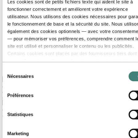
Les cookies sont de petits fichiers texte qui aident le site à
Galerie multimédia
fonctionner correctement et améliorent votre expérience
Accédez à :
À propos d’Hydro
utilisateur. Nous utilisons des cookies nécessaires pour gara
Voici Hydro
le fonctionnement de base et la sécurité du site. Nous utiliso
Les industries qui comptent
Notre but et nos valeurs
également des cookies optionnels — avec votre consenteme
Notre stratégie
— pour mémoriser vos préférences, comprendre comment l
Belgique
site est utilisé et personnaliser le contenu ou les publicités.
Pays-Bas
Luxembourg
Certains cookies sont placés par des fournisseurs tiers dont
Corporate governance
nous utilisons les outils pour des raisons de sécurité, d’anal
Approvisionnement
ou de publicité. Ces tiers peuvent combiner les informations
Les articles d’Hydro
Sélection
collectées lors de votre utilisation de notre site avec d’autres
Nécessaires
du
Retour au menu principal
données que vous leur avez fournies ou qu’ils ont collectées
consentement
lors de votre utilisation de leurs services. Le tiers indiqué
Préférences
comme responsable d’un cookie tiers est le Responsable du
Fermer
traitement des données personnelles collectées par les cook
correspondants. Vous pouvez consulter ces tiers dans la list
Médias
Statistiques
des cookies ci‑dessous.
Contacts médias
Actualités
Marketing
Abonnement aux actualités