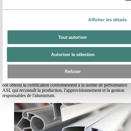
Hydro en bref
Thèmes sur l'agenda
Galerie multimédia
Afficher les détails
Médias
Actualités
Plus de sites d'extrusion d'hydroaluminium obtiennent la
Tout autoriser
certification ASI
Plus de sites d'extrusion
Autoriser la sélection
d'hydroaluminium obtiennent la
certification ASI
Refuser
Sept autres opérations d'extrusion d'aluminium d'Hydro en Europe
ont obtenu la certification conformément à la norme de performance
ASI, qui reconnaît la production, l'approvisionnement et la gestion
responsables de l'aluminium.