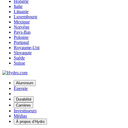
Hongrie
Italie
Lituanie
Luxembourg
Mexique
Norvège
Pays-Bas
Pologne
Portugal
Royaume-Uni
Slovaquie
Suède
Suisse
Aluminium
Énergie
Durabilité
Carrières
Investisseurs
Médias
À propos d’Hydro