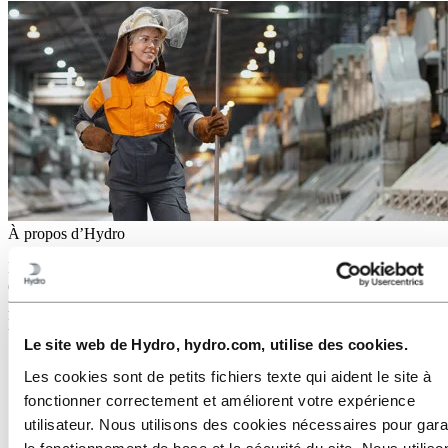
À propos d’Hydro
Hydro est une entreprise leader dans le domaine de l’aluminium et
des énergies renouvelables qui développe des entreprises et des
partenariats pour un avenir plus durable. Elle emploie 32 000
personnes dans plus de 140 sites et 40 pays.
Le site web de Hydro, hydro.com, utilise des cookies.
Accédez à :
Aluminium
Produits
Les cookies sont de petits fichiers texte qui aident le site à
Nous sommes au service des industries
fonctionner correctement et améliorent votre expérience
À propos de l'aluminium
utilisateur. Nous utilisons des cookies nécessaires pour gara
Innovation et R&D
le fonctionnement de base et la sécurité du site. Nous utiliso