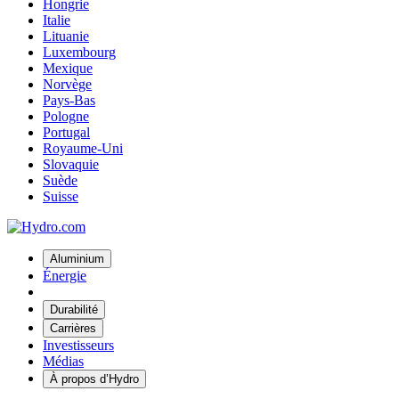
Hongrie
Italie
Lituanie
Luxembourg
Mexique
Norvège
Pays-Bas
Pologne
Portugal
Royaume-Uni
Slovaquie
Suède
Suisse
Aluminium
Énergie
Durabilité
Carrières
Investisseurs
Médias
À propos d’Hydro