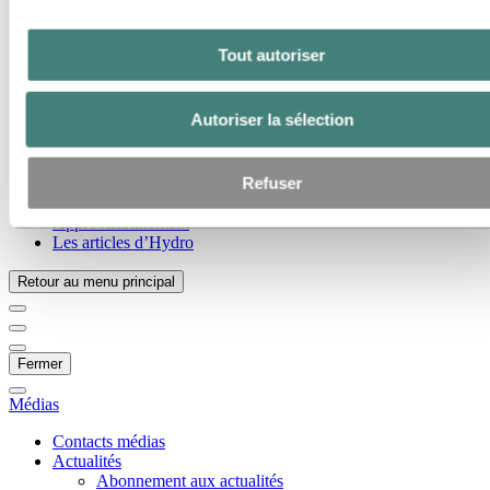
Galerie multimédia
Accédez à :
À propos d’Hydro
Tout autoriser
Voici Hydro
Les industries qui comptent
Notre but et nos valeurs
Autoriser la sélection
Notre stratégie
Belgique
Pays-Bas
Refuser
Luxembourg
Corporate governance
Approvisionnement
Les articles d’Hydro
Retour au menu principal
Fermer
Médias
Contacts médias
Actualités
Abonnement aux actualités