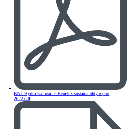
BNL Hydro Extrusions Benelux sustainability report
2022.pdf