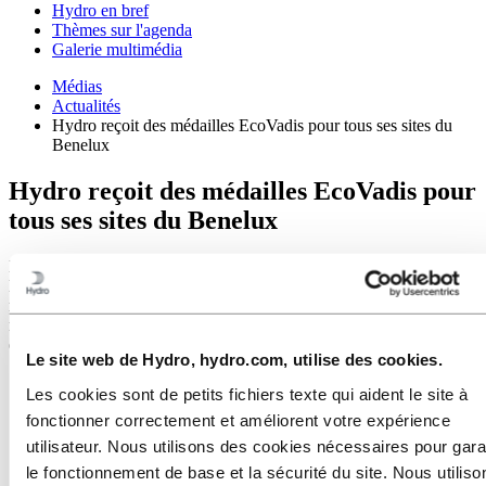
Hydro en bref
Thèmes sur l'agenda
Galerie multimédia
Médias
Actualités
Hydro reçoit des médailles EcoVadis pour tous ses sites du
Benelux
Hydro reçoit des médailles EcoVadis pour
tous ses sites du Benelux
Les sites Hydro du Benelux ont reçu une médaille d'EcoVadis pour
leurs efforts exceptionnels en matière de durabilité. Cette
reconnaissance nous place parmi les meilleures entreprises
mondiales et confirme l’engagement d’Hydro en faveur d’un
entrepreneuriat responsable et durable.
Le site web de Hydro, hydro.com, utilise des cookies.
Les cookies sont de petits fichiers texte qui aident le site à
fonctionner correctement et améliorent votre expérience
utilisateur. Nous utilisons des cookies nécessaires pour gara
le fonctionnement de base et la sécurité du site. Nous utiliso