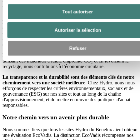
système de gestion environnementale, nous réalisons des
améliorations continues et minimisons notre empreinte écologique.
Tout autoriser
Des conditions de travail équitables et le respect des droits de
l’homme sont essentiels pour nous
. Nous proposons un salaire
conforme à une convention collective de travail, favorisons la
Autoriser la sélection
codétermination et offrons de bonnes conditions d'emploi avec des
avantages supplémentaires pour les employés. La sécurité au travail
est fermement ancrée dans nos valeurs d’entreprise.
Refuser
L'éthique et les achats durables sont au cœur de nos actions
. En
utilisant des matériaux à faible empreinte CO₂ et en favorisant le
recyclage, nous contribuons à l’économie circulaire.
La transparence et la durabilité sont des éléments clés de notre
cheminement vers une société meilleure
. Chez Hydro, nous nous
efforçons de respecter les critères environnementaux, sociaux et de
gouvernance (ESG) sur nos sites et tout au long de la chaîne
d'approvisionnement, et de mettre en œuvre des pratiques d'achat
responsables.
Notre chemin vers un avenir plus durable
Nous sommes fiers que tous les sites Hydro du Benelux aient obtenu
une évaluation EcoVadis. La distinction EcoVadis récompense nos