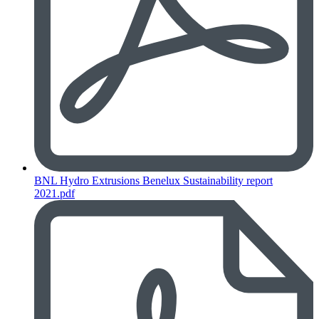
BNL Hydro Extrusions Benelux Sustainability report
2021.pdf