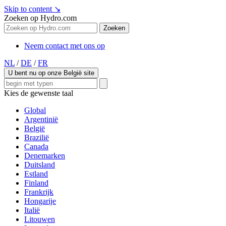
Skip to content
↘
Zoeken op Hydro.com
Zoeken
Neem contact met ons op
NL
/
DE
/
FR
U bent nu op onze België site
Kies de gewenste taal
Global
Argentinië
België
Brazilië
Canada
Denemarken
Duitsland
Estland
Finland
Frankrijk
Hongarije
Italië
Litouwen