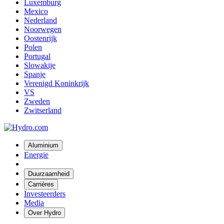
Luxemburg
Mexico
Nederland
Noorwegen
Oostenrijk
Polen
Portugal
Slowakije
Spanje
Verenigd Koninkrijk
VS
Zweden
Zwitserland
Aluminium
Energie
Duurzaamheid
Carrières
Investeerders
Media
Over Hydro