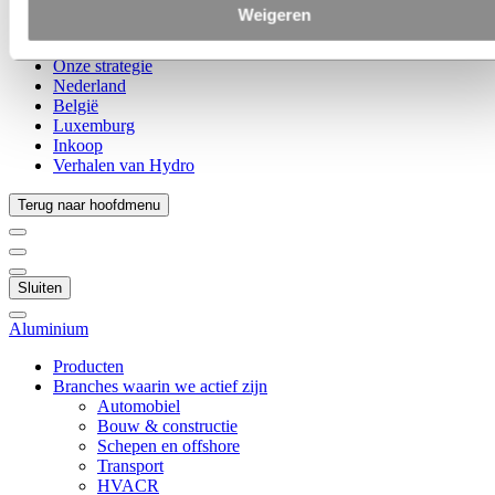
Dit is Hydro
Weigeren
Belangrijke sectoren
Ons doel en onze kernwaarden
Onze strategie
Nederland
België
Luxemburg
Inkoop
Verhalen van Hydro
Terug naar hoofdmenu
Sluiten
Aluminium
Producten
Branches waarin we actief zijn
Automobiel
Bouw & constructie
Schepen en offshore
Transport
HVACR