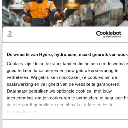
Over Hydro
De website van Hydro, hydro.com, maakt gebruik van cook
Hydro is een toonaangevend aluminium- en hernieuwbare
energiebedrijf dat zaken doet en samenwerkingsverbanden opbouwt
Cookies zijn kleine tekstbestanden die helpen om de website
voor een duurzamere toekomst. We hebben 32.000 medewerkers op
goed te laten functioneren en jouw gebruikerservaring te
meer dan 140 locaties en in 40 landen.
verbeteren. Wij gebruiken noodzakelijke cookies om de
Ga naar:
Aluminium
basiswerking en veiligheid van de website te garanderen.
Producten
Daarnaast gebruiken we optionele cookies, met jouw
Branches waarin we actief zijn
Over aluminium
toestemming, om je voorkeuren te onthouden, te begrijpen h
Innovatie en R&D
de site wordt gebruikt en om inhoud of advertenties te
Ga naar:
Energy
personaliseren.
Sommige cookies worden geplaatst door externe aanbieders
Ga naar:
Duurzaamheid
van tools die wij gebruiken voor beveiliging, analyse of
Onze aanpak
Toestemmingsselectie