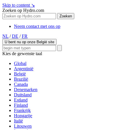
Skip to content
↘
Zoeken op Hydro.com
Zoeken
Neem contact met ons op
NL
/
DE
/
FR
U bent nu op onze België site
Kies de gewenste taal
Global
Argentinië
België
Brazilië
Canada
Denemarken
Duitsland
Estland
Finland
Frankrijk
Hongarije
Italië
Litouwen