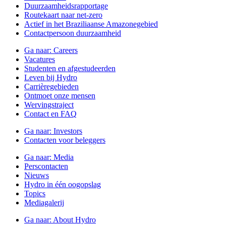
Duurzaamheidsrapportage
Routekaart naar net-zero
Actief in het Braziliaanse Amazonegebied
Contactpersoon duurzaamheid
Ga naar:
Careers
Vacatures
Studenten en afgestudeerden
Leven bij Hydro
Carrièregebieden
Ontmoet onze mensen
Wervingstraject
Contact en FAQ
Ga naar:
Investors
Contacten voor beleggers
Ga naar:
Media
Perscontacten
Nieuws
Hydro in één oogopslag
Topics
Mediagalerij
Ga naar:
About Hydro