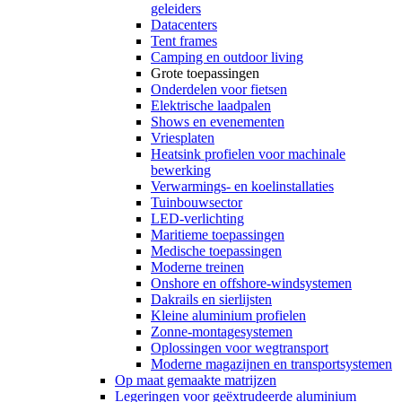
geleiders
Datacenters
Tent frames
Camping en outdoor living
Grote toepassingen
Onderdelen voor fietsen
Elektrische laadpalen
Shows en evenementen
Vriesplaten
Heatsink profielen voor machinale
bewerking
Verwarmings- en koelinstallaties
Tuinbouwsector
LED-verlichting
Maritieme toepassingen
Medische toepassingen
Moderne treinen
Onshore en offshore-windsystemen
Dakrails en sierlijsten
Kleine aluminium profielen
Zonne-montagesystemen
Oplossingen voor wegtransport
Moderne magazijnen en transportsystemen
Op maat gemaakte matrijzen
Legeringen voor geëxtrudeerde aluminium