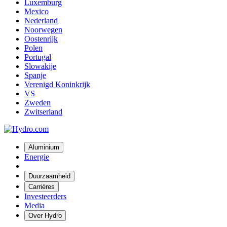
Luxemburg
Mexico
Nederland
Noorwegen
Oostenrijk
Polen
Portugal
Slowakije
Spanje
Verenigd Koninkrijk
VS
Zweden
Zwitserland
Aluminium
Energie
Duurzaamheid
Carrières
Investeerders
Media
Over Hydro