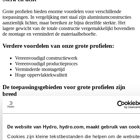
Grote profielen bieden enorme voordelen voor verschillende
toepassingen. In vergelijking met staal zijn aluminiumconstructies
aanzienlijk lichter, maar bereiken ze bijna dezelfde sterkte. Het
lagere gewicht van de totale constructie vergemakkelijkt bovendien
de montage en vermindert de materiaalbehoefte.
Verdere voordelen van onze grote profielen:
Vereenvoudigd constructiewerk
Vereenvoudigd productieproces
Verminderde montagetijd
Hoge oppervlaktekwaliteit
De toepassingsgebieden voor grote profielen zijn
breed
Grote aluminiumprofielen worden in tal van sectoren gebruikt,
bijvoorbeeld bij offshore-helidecks, waar een lichte maar extreem
belastbare constructie met hoge corrosiebestendigheid vereist is. Ze
bieden ook voordelen in veel andere gebieden, waaronder:
De website van Hydro, hydro.com, maakt gebruik van cook
Spoorwegindustrie
: Wandsecties, evenals dak- en
Cookies zijn kleine tekstbestanden die helpen om de website
vloerprofielen voor spoorvoertuigen