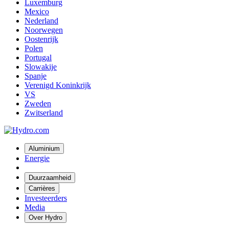
Luxemburg
Mexico
Nederland
Noorwegen
Oostenrijk
Polen
Portugal
Slowakije
Spanje
Verenigd Koninkrijk
VS
Zweden
Zwitserland
Aluminium
Energie
Duurzaamheid
Carrières
Investeerders
Media
Over Hydro