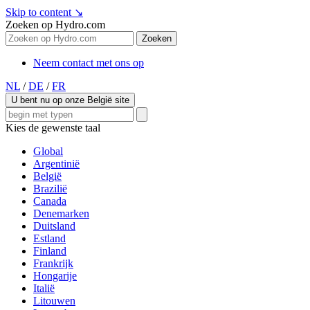
Skip to content
↘
Zoeken op Hydro.com
Zoeken
Neem contact met ons op
NL
/
DE
/
FR
U bent nu op onze België site
Kies de gewenste taal
Global
Argentinië
België
Brazilië
Canada
Denemarken
Duitsland
Estland
Finland
Frankrijk
Hongarije
Italië
Litouwen