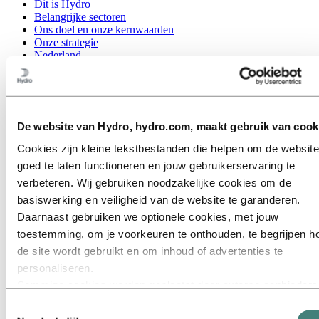
Dit is Hydro
Belangrijke sectoren
Ons doel en onze kernwaarden
Onze strategie
Nederland
België
Luxemburg
Inkoop
Verhalen van Hydro
De website van Hydro, hydro.com, maakt gebruik van cook
Terug naar hoofdmenu
Cookies zijn kleine tekstbestanden die helpen om de website
goed te laten functioneren en jouw gebruikerservaring te
verbeteren. Wij gebruiken noodzakelijke cookies om de
Sluiten
basiswerking en veiligheid van de website te garanderen.
Carrières
Daarnaast gebruiken we optionele cookies, met jouw
toestemming, om je voorkeuren te onthouden, te begrijpen h
Vacatures
Studenten en afgestudeerden
de site wordt gebruikt en om inhoud of advertenties te
Leven bij Hydro
personaliseren.
Carrièregebieden
Sommige cookies worden geplaatst door externe aanbieders
Communicatie
Engineering
van tools die wij gebruiken voor beveiliging, analyse of
Toestemmingsselectie
Financiën en boekhouding