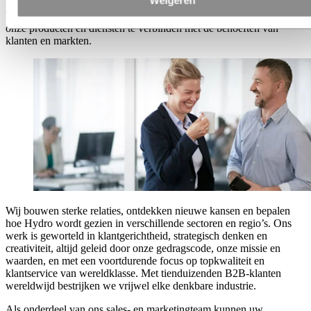
Verkoop en marketing bij Hydro stimuleren de bedrijfsgroei door
onze producten en diensten te verbinden met de behoeften van
klanten en markten.
Wij bouwen sterke relaties, ontdekken nieuwe kansen en bepalen
hoe Hydro wordt gezien in verschillende sectoren en regio’s. Ons
werk is geworteld in klantgerichtheid, strategisch denken en
creativiteit, altijd geleid door onze gedragscode, onze missie en
waarden, en met een voortdurende focus op topkwaliteit en
klantservice van wereldklasse. Met tienduizenden B2B-klanten
wereldwijd bestrijken we vrijwel elke denkbare industrie.
Als onderdeel van ons sales- en marketingteam kunnen uw