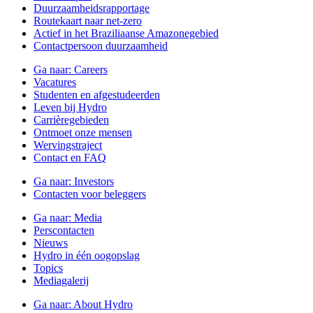
Duurzaamheidsrapportage
Routekaart naar net-zero
Actief in het Braziliaanse Amazonegebied
Contactpersoon duurzaamheid
Ga naar:
Careers
Vacatures
Studenten en afgestudeerden
Leven bij Hydro
Carrièregebieden
Ontmoet onze mensen
Wervingstraject
Contact en FAQ
Ga naar:
Investors
Contacten voor beleggers
Ga naar:
Media
Perscontacten
Nieuws
Hydro in één oogopslag
Topics
Mediagalerij
Ga naar:
About Hydro