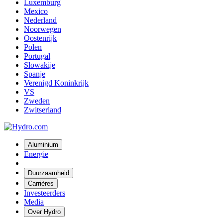
Luxemburg
Mexico
Nederland
Noorwegen
Oostenrijk
Polen
Portugal
Slowakije
Spanje
Verenigd Koninkrijk
VS
Zweden
Zwitserland
Aluminium
Energie
Duurzaamheid
Carrières
Investeerders
Media
Over Hydro