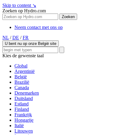
Skip to content
↘
Zoeken op Hydro.com
Zoeken
Neem contact met ons op
NL
/
DE
/
FR
U bent nu op onze België site
Kies de gewenste taal
Global
Argentinië
België
Brazilië
Canada
Denemarken
Duitsland
Estland
Finland
Frankrijk
Hongarije
Italië
Litouwen