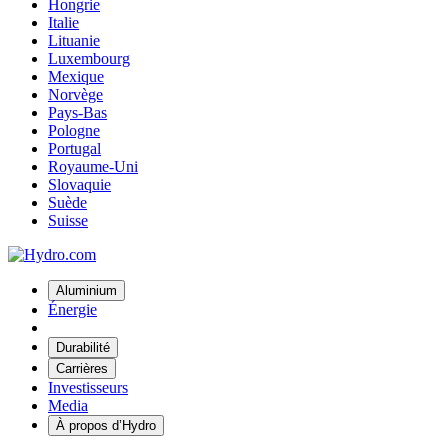
Hongrie
Italie
Lituanie
Luxembourg
Mexique
Norvège
Pays-Bas
Pologne
Portugal
Royaume-Uni
Slovaquie
Suède
Suisse
Aluminium
Énergie
Durabilité
Carrières
Investisseurs
Media
À propos d’Hydro