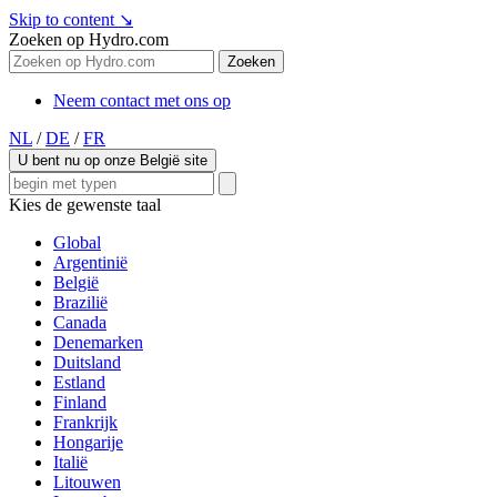
Skip to content
↘
Zoeken op Hydro.com
Zoeken
Neem contact met ons op
NL
/
DE
/
FR
U bent nu op onze België site
Kies de gewenste taal
Global
Argentinië
België
Brazilië
Canada
Denemarken
Duitsland
Estland
Finland
Frankrijk
Hongarije
Italië
Litouwen