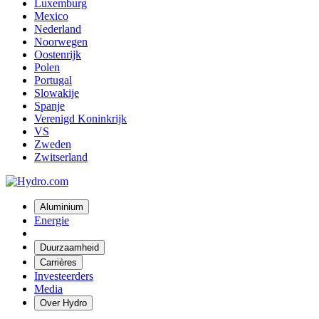
Luxemburg
Mexico
Nederland
Noorwegen
Oostenrijk
Polen
Portugal
Slowakije
Spanje
Verenigd Koninkrijk
VS
Zweden
Zwitserland
Aluminium
Energie
Duurzaamheid
Carrières
Investeerders
Media
Over Hydro