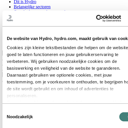
Dit is Hydro
Belangrijke sectoren
Ons doel en onze kernwaarden
Onze strategie
Nederland
België
Luxemburg
Inkoop
De website van Hydro, hydro.com, maakt gebruik van cook
Verhalen van Hydro
Cookies zijn kleine tekstbestanden die helpen om de website
Terug naar hoofdmenu
goed te laten functioneren en jouw gebruikerservaring te
verbeteren. Wij gebruiken noodzakelijke cookies om de
basiswerking en veiligheid van de website te garanderen.
Sluiten
Daarnaast gebruiken we optionele cookies, met jouw
toestemming, om je voorkeuren te onthouden, te begrijpen h
de site wordt gebruikt en om inhoud of advertenties te
personaliseren.
Sommige cookies worden geplaatst door externe aanbieders
van tools die wij gebruiken voor beveiliging, analyse of
Toestemmingsselectie
advertenties. Deze derden kunnen informatie die zij via jouw
Noodzakelijk
gebruik van onze website verzamelen, combineren met ande