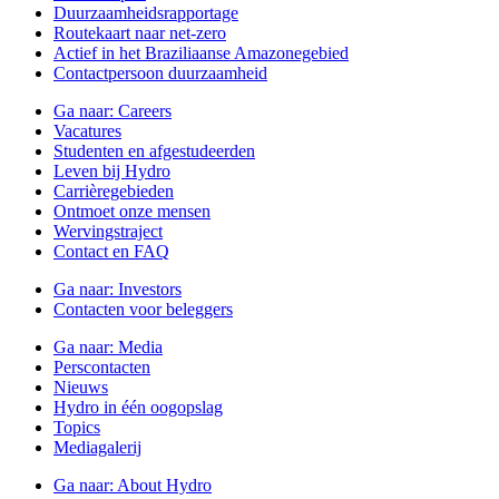
Duurzaamheidsrapportage
Routekaart naar net-zero
Actief in het Braziliaanse Amazonegebied
Contactpersoon duurzaamheid
Ga naar:
Careers
Vacatures
Studenten en afgestudeerden
Leven bij Hydro
Carrièregebieden
Ontmoet onze mensen
Wervingstraject
Contact en FAQ
Ga naar:
Investors
Contacten voor beleggers
Ga naar:
Media
Perscontacten
Nieuws
Hydro in één oogopslag
Topics
Mediagalerij
Ga naar:
About Hydro