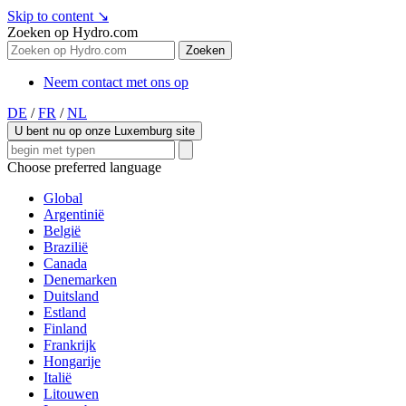
Skip to content
↘
Zoeken op Hydro.com
Zoeken
Neem contact met ons op
DE
/
FR
/
NL
U bent nu op onze Luxemburg site
Choose preferred language
Global
Argentinië
België
Brazilië
Canada
Denemarken
Duitsland
Estland
Finland
Frankrijk
Hongarije
Italië
Litouwen