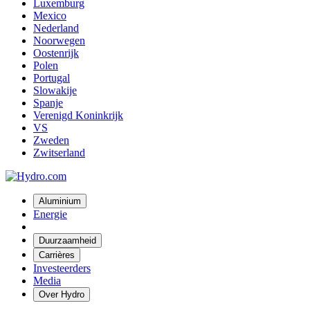
Luxemburg
Mexico
Nederland
Noorwegen
Oostenrijk
Polen
Portugal
Slowakije
Spanje
Verenigd Koninkrijk
VS
Zweden
Zwitserland
Aluminium
Energie
Duurzaamheid
Carrières
Investeerders
Media
Over Hydro