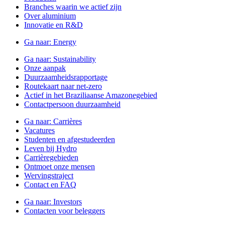
Branches waarin we actief zijn
Over aluminium
Innovatie en R&D
Ga naar:
Energy
Ga naar:
Sustainability
Onze aanpak
Duurzaamheidsrapportage
Routekaart naar net-zero
Actief in het Braziliaanse Amazonegebied
Contactpersoon duurzaamheid
Ga naar:
Carrières
Vacatures
Studenten en afgestudeerden
Leven bij Hydro
Carrièregebieden
Ontmoet onze mensen
Wervingstraject
Contact en FAQ
Ga naar:
Investors
Contacten voor beleggers