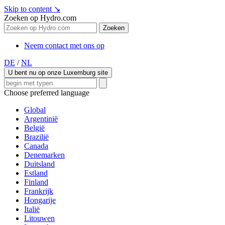
Skip to content
↘
Zoeken op Hydro.com
Zoeken
Neem contact met ons op
DE
/
NL
U bent nu op onze Luxemburg site
Choose preferred language
Global
Argentinië
België
Brazilië
Canada
Denemarken
Duitsland
Estland
Finland
Frankrijk
Hongarije
Italië
Litouwen