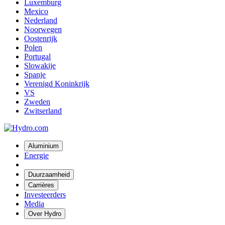
Luxemburg
Mexico
Nederland
Noorwegen
Oostenrijk
Polen
Portugal
Slowakije
Spanje
Verenigd Koninkrijk
VS
Zweden
Zwitserland
Aluminium
Energie
Duurzaamheid
Carrières
Investeerders
Media
Over Hydro