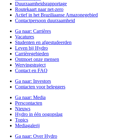
Duurzaamheidsrapportage
Routekaart naar net-zero
Actief in het Braziliaanse Amazonegebied
Contactpersoon duurzaamheid
Ga naar:
Carrières
Vacatures
Studenten en afgestudeerden
Leven bij Hydro
Carrièregebieden
Ontmoet onze mensen
Wervingstraject
Contact en FAQ
Ga naar:
Investors
Contacten voor beleggers
Ga naar:
Media
Perscontacten
Nieuws
Hydro in één oogopslag
Topics
Mediagalerij
Ga naar:
Over Hydro