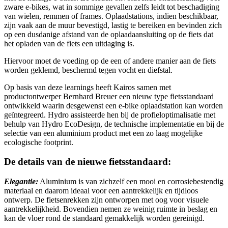
zware e-bikes, wat in sommige gevallen zelfs leidt tot beschadiging
van wielen, remmen of frames. Oplaadstations, indien beschikbaar,
zijn vaak aan de muur bevestigd, lastig te bereiken en bevinden zich
op een dusdanige afstand van de oplaadaansluiting op de fiets dat
het opladen van de fiets een uitdaging is.
Hiervoor moet de voeding op de een of andere manier aan de fiets
worden geklemd, beschermd tegen vocht en diefstal.
Op basis van deze learnings heeft Kairos samen met
productontwerper Bernhard Breuer een nieuw type fietsstandaard
ontwikkeld waarin desgewenst een e-bike oplaadstation kan worden
geïntegreerd. Hydro assisteerde hen bij de profieloptimalisatie met
behulp van Hydro EcoDesign, de technische implementatie en bij de
selectie van een aluminium product met een zo laag mogelijke
ecologische footprint.
De details van de nieuwe fietsstandaard:
Elegantie:
Aluminium is van zichzelf een mooi en corrosiebestendig
materiaal en daarom ideaal voor een aantrekkelijk en tijdloos
ontwerp. De fietsenrekken zijn ontworpen met oog voor visuele
aantrekkelijkheid. Bovendien nemen ze weinig ruimte in beslag en
kan de vloer rond de standaard gemakkelijk worden gereinigd.