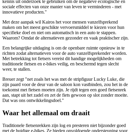
kennis uit onderzoek te gebruiken om de negatieve ecologische en
sociale effecten van onze manier van leven te verminderen - met
innovatieve producten."
Met deze aanpak wil Kairos het voor mensen vanzelfsprekend
maken om het meest geschikte vervoersmiddel te kiezen voor hun
specifieke doel en niet om automatisch in een auto te stappen.
Waarom? Omdat de alternatieven gezonder en vaak praktischer zijn.
Een belangrijke uitdaging is om de openbare ruimte opnieuw in te
richten zodat alternatieven voor de auto vanzelfsprekender worden.
Met betrekking tot fietsers vereist dit handige mogelijkheden om
traditionele fietsen en e-bikes veilig, en beschermd tegen slecht
weer, te stallen.
Breuer zegt "net zoals het was met de stripfiguur Lucky Luke, die
zijn paard voor de deur van de saloon kon vastbinden, zou het in de
toekomst met fietsen moeten zijn. Je rijdt tegen een goed fietsenrek
aan, stapt uit het zadel en zet de fiets gewoon op slot zonder moeite.
Dat was ons ontwikkelingsdoel."
Waar het allemaal om draait
Traditionele fietsenrekken zijn log en presteren niet bijzonder goed
met de huidige e-bikes. Ze bieden onvoldoende ondersteuning voor